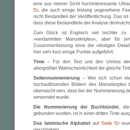
eine aus meiner Sicht hochinteressante Ultra
f1r
, die auch einige bislang ungesehene Feat
nicht Bestandteil der Veröffentlichung. Das ist
dass diese Bestandteile der Analyse demnächs
Zum Glück ist Englisch viel leichter zu
»verdammten Manuskriptes«, aber für je
Zusammenfassung ohne die »blutigen Detai
hier sehr kurz einige Punkte aufgeführt:
Tinte
– Für den Text und den Umriss der I
allergrößter Wahrscheinlichkeit die gleiche Tin
Seitennummerierung
– Wer sich schon etw
hochauflösenden Bildern des Manuskriptes be
überrascht sein, dass bei der Nummerierung de
verwendet wurde.
Die Nummerierung der Buchbündel
, di
gebunden wurden, ist in einer dritten Tinte ausg
Das lateinische Alphabet
auf
Seite f1r
wurd
geschrieben.