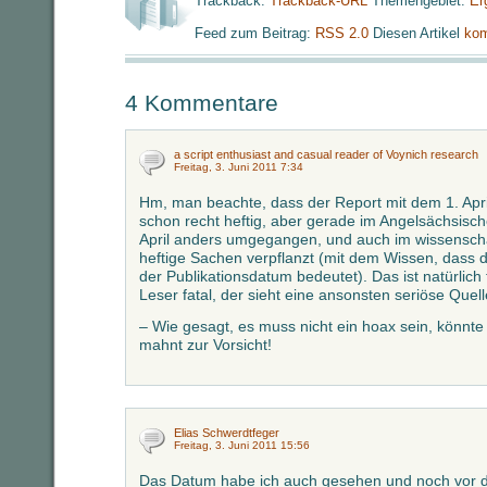
Trackback:
Trackback-URL
Themengebiet:
Er
Feed zum Beitrag:
RSS 2.0
Diesen Artikel
kom
4 Kommentare
a script enthusiast and casual reader of Voynich research
Freitag, 3. Juni 2011 7:34
Hm, man beachte, dass der Report mit dem 1. April
schon recht heftig, aber gerade im Angelsächsisc
April anders umgegangen, und auch im wissenschaf
heftige Sachen verpflanzt (mit dem Wissen, dass 
der Publikationsdatum bedeutet). Das ist natürlich
Leser fatal, der sieht eine ansonsten seriöse Quel
– Wie gesagt, es muss nicht ein hoax sein, könnt
mahnt zur Vorsicht!
Elias Schwerdtfeger
Freitag, 3. Juni 2011 15:56
Das Datum habe ich auch gesehen und noch vor 