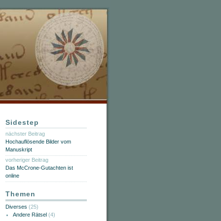
Sidestep
nächster Beitrag
Hochauflösende Bilder vom
Manuskript
vorheriger Beitrag
Das McCrone-Gutachten ist
online
Themen
Diverses
(25)
Andere Rätsel
(4)