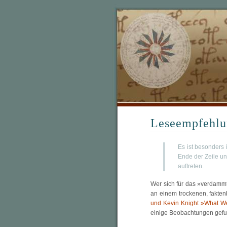
Leseempfehlun
Es ist besonders
Ende der Zeile u
auftreten.
Wer sich für das »verdammt
an einem trockenen, faktenba
und Kevin Knight »What W
einige Beobachtungen gefu