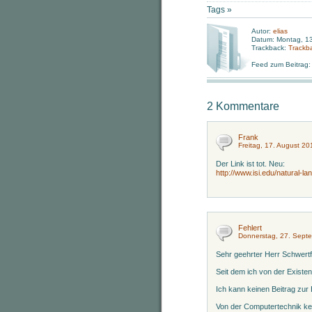
Tags »
Autor:
elias
Datum: Montag, 13
Trackback:
Trackb
Feed zum Beitrag
2 Kommentare
Frank
Freitag, 17. August 2
Der Link ist tot. Neu:
http://www.isi.edu/natural-l
Fehlert
Donnerstag, 27. Sept
Sehr geehrter Herr Schwertf
Seit dem ich von der Existe
Ich kann keinen Beitrag zur 
Von der Computertechnik ken