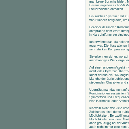
man keine Sprache bilden. 
Daraus ergeben sich 256 Mög
Steuerzeichen enthalten.
Ein solches System führt z
von Büchern nötig sein, um d
Bei einer dezimalen Kodier
entspräche dem Wortumfang 
in Klarschrift nur ein einzig
Ich erwähne das, da bekannt
teuer war. Die Illustrationen
sehr starken Kompression g
Sie erkennen sicher, worauf 
mehrbändiges Werk ergeben
Auf einen anderen Aspekt mö
nicht jedes Byte zur Übertr
sucht daraus die 256 Möglic
Manche der übrig gebliebene
steuernden Charakter und sin
Überträgt man das nun auf e
Kombinationen auswählen. Si
Symmetrien und Frequenzen, 
Eine Harmonie, oder Ästheti
Ich weiß nicht, wie viele un
Zeichen es sind, desto stärk
Möglichkeiten. Bei zwölf un
Möglichkeiten eröffnen. Ähnl
dann großzügig bei der Aus
auch nicht immer eine kons