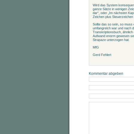
Wird das System konsequent
ganze Sätze in wenigen Zeic
dar“, oder „Im nächsten Kapi
Zeichen plus Steuerzeichen 
Sollte das so sein, so muss 
umfangreich war und nach de
Transkriptionsbuch, ähnlic
Aufwand enorm gewesen sein.
Strapaze unterzogen hat.
MfG
Gerd Fehlert
Kommentar abgeben