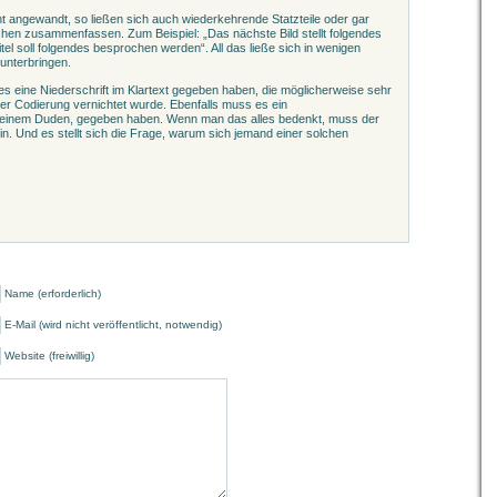
 angewandt, so ließen sich auch wiederkehrende Statzteile oder gar
hen zusammenfassen. Zum Beispiel: „Das nächste Bild stellt folgendes
tel soll folgendes besprochen werden“. All das ließe sich in wenigen
unterbringen.
es eine Niederschrift im Klartext gegeben haben, die möglicherweise sehr
r Codierung vernichtet wurde. Ebenfalls muss es ein
h einem Duden, gegeben haben. Wenn man das alles bedenkt, muss der
 Und es stellt sich die Frage, warum sich jemand einer solchen
Name (erforderlich)
E-Mail (wird nicht veröffentlicht, notwendig)
Website (freiwillig)