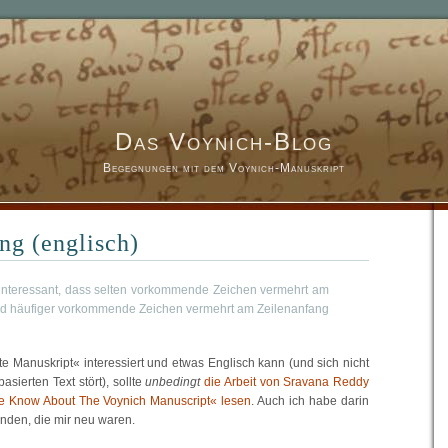
Das Voynich-Blog
Begegnungen mit dem Voynich-Manuskript
g (englisch)
 interessant, dass selten vorkommende Zeichen vermehrt am
nd häufiger vorkommende Zeichen vermehrt am Zeilenanfang
e Manuskript« interessiert und etwas Englisch kann (und sich nicht
sierten Text stört), sollte
unbedingt
die Arbeit von Sravana Reddy
e Know About The Voynich Manuscript« lesen
. Auch ich habe darin
nden, die mir neu waren.