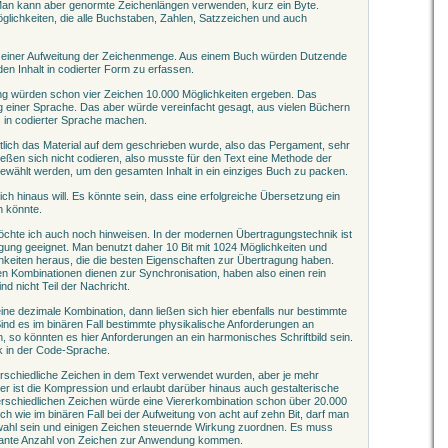
Man kann aber genormte Zeichenlängen verwenden, kurz ein Byte.
lichkeiten, die alle Buchstaben, Zahlen, Satzzeichen und auch
u einer Aufweitung der Zeichenmenge. Aus einem Buch würden Dutzende
en Inhalt in codierter Form zu erfassen.
ung würden schon vier Zeichen 10.000 Möglichkeiten ergeben. Das
einer Sprache. Das aber würde vereinfacht gesagt, aus vielen Büchern
es in codierter Sprache machen.
lich das Material auf dem geschrieben wurde, also das Pergament, sehr
 ließen sich nicht codieren, also musste für den Text eine Methode der
ewählt werden, um den gesamten Inhalt in ein einziges Buch zu packen.
ich hinaus will. Es könnte sein, dass eine erfolgreiche Übersetzung ein
 könnte.
chte ich auch noch hinweisen. In der modernen Übertragungstechnik ist
agung geeignet. Man benutzt daher 10 Bit mit 1024 Möglichkeiten und
hkeiten heraus, die die besten Eigenschaften zur Übertragung haben.
n Kombinationen dienen zur Synchronisation, haben also einen rein
d nicht Teil der Nachricht.
ine dezimale Kombination, dann ließen sich hier ebenfalls nur bestimmte
nd es im binären Fall bestimmte physikalische Anforderungen an
so könnten es hier Anforderungen an ein harmonisches Schriftbild sein.
k in der Code-Sprache.
terschiedliche Zeichen in dem Text verwendet wurden, aber je mehr
er ist die Kompression und erlaubt darüber hinaus auch gestalterische
terschiedlichen Zeichen würde eine Viererkombination schon über 20.000
ich wie im binären Fall bei der Aufweitung von acht auf zehn Bit, darf man
wahl sein und einigen Zeichen steuernde Wirkung zuordnen. Es muss
tante Anzahl von Zeichen zur Anwendung kommen.