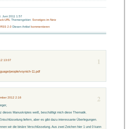
. Juni 2011 1:57
ack-URL
Themengebiet:
Sonstiges im Netz
:
RSS 2.0
Diesen Artikel
kommentieren
1
012 13:07
anguage/people/voynich-11.pdf
2
ember 2012 2:16
eger,
nz dieses Manuskriptes weiß, beschäftigt mich diese Thematik.
Entschlüsselung liefern, aber es gibt dazu interessante Überlegungen.
nen wir die binäre Verschlüsselung. Aus zwei Zeichen hier 1 und 0 kann