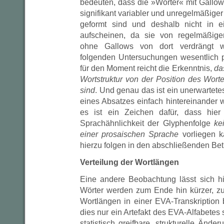
bedeuten, dass die »Wörter« mit Gallow
signifikant variabler und unregelmäßiger 
geformt sind und deshalb nicht in ei
aufscheinen, da sie von regelmäßige
ohne Gallows von dort verdrängt w
folgenden Untersuchungen wesentlich p
für den Moment reicht die Erkenntnis,
da
Wortstruktur von der Position des Wort
sind
. Und genau das ist ein unerwartet
eines Absatzes einfach hintereinander
es ist ein Zeichen dafür, dass hier tr
Sprachähnlichkeit der Glyphenfolge
ke
einer prosaischen Sprache
vorliegen k
hierzu folgen in den abschließenden Be
Verteilung der Wortlängen
Eine andere Beobachtung lässt sich h
Wörter werden zum Ende hin kürzer, z
Wortlängen in einer EVA-Transkription 
dies nur ein Artefakt des EVA-Alfabetes s
statistisch greifbare, strukturelle Ände