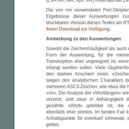
(EVA »t«, »k«, »p«, »f«) innerhalb der Ze
Die von mir verwendeten Perl-Skripte
Ergebnisse dieser Auswertungen zu
druckbaren Version dieses Textes als R
freien Download zur Verfügung
.
Anmerkung zu den Auswertungen
Sowohl die Zeichenhäufigkeit als auch 
Form der Auswertung, für die mein
Transkription eher ungeeignet ist, wen
erlangt werden sollen. Viele Glyphenfo
den starken Anschein eines »Zeich
wegen des analytischen Charakters de
mehreren ASCII-Zeichen, wie etwa die 
»iin«. Die Analyse der »Wortlängen« wi
verzerrt, und zwar in Abhängigkeit 
gezählte »Wort« gebildet ist; die »
ebenfalls eher sinnlos. Im besten Fall
Anhaltspunkte für eventuell lohnende,
gelten.