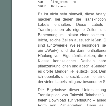
AND	line_trans = 'H'

GROUP 	BY lineno
Es ist nicht sehr sinnvoll, diese Anal
machen, bei denen die Transkripti
Labels enthalten. Diese Labels
Transkriptionen als eigene Zeilen, un
Benennung im Lokator einer solchen 
leicht, solche Zeilen auszuschließen. 
sind auf zweierlei Weise besonders; sie
ein »Wort«), und die darin enthalten
Häufung von Eigentümlichkeiten, die 
Klasse kennzeichnet. Deshalb ha
pflanzenkundlichen und abschließenden 
es große Mengen »Fließtext« gibt. Den
ich ebenfalls untersucht, aber hier si
der vielen Labels mit ganz besonderer S
Die Ergebnisse dieser Untersuchung
Transkription von Takeshi Takahashi
freien Download zur Verfügung – allerd
Form von Zahlenreihen. Denn es s