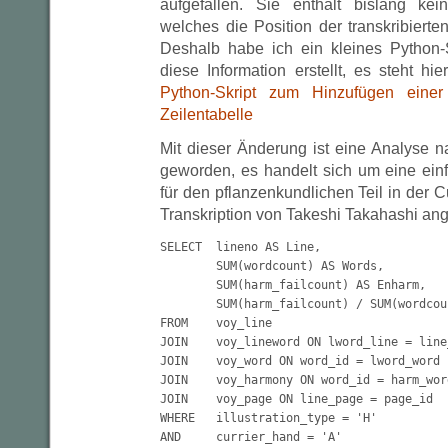
aufgefallen. Sie enthält bislang kei
welches die Position der transkribierten
Deshalb habe ich ein kleines Python-
diese Information erstellt, es steht h
Python-Skript zum Hinzufügen eine
Zeilentabelle
Mit dieser Änderung ist eine Analyse n
geworden, es handelt sich um eine ein
für den pflanzenkundlichen Teil in der C
Transkription von Takeshi Takahashi an
SELECT 	lineno AS Line,

	SUM(wordcount) AS Words,

	SUM(harm_failcount) AS Enharm,

	SUM(harm_failcount) / SUM(wordcount) AS Percent

FROM	voy_line

JOIN	voy_lineword ON lword_line = line_id

JOIN	voy_word ON word_id = lword_word

JOIN	voy_harmony ON word_id = harm_word

JOIN	voy_page ON line_page = page_id

WHERE	illustration_type = 'H'

AND	currier_hand = 'A'
