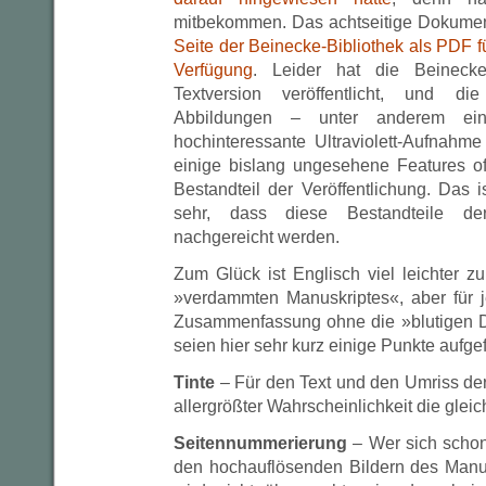
mitbekommen. Das achtseitige Dokumen
Seite der Beinecke-Bibliothek als PDF fü
Verfügung
. Leider hat die Beinecke-
Textversion veröffentlicht, und d
Abbildungen – unter anderem ei
hochinteressante Ultraviolett-Aufnahm
einige bislang ungesehene Features off
Bestandteil der Veröffentlichung. Das 
sehr, dass diese Bestandteile d
nachgereicht werden.
Zum Glück ist Englisch viel leichter z
»verdammten Manuskriptes«, aber für j
Zusammenfassung ohne die »blutigen D
seien hier sehr kurz einige Punkte aufgef
Tinte
– Für den Text und den Umriss der 
allergrößter Wahrscheinlichkeit die glei
Seitennummerierung
– Wer sich schon
den hochauflösenden Bildern des Manusk