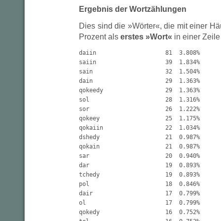
Ergebnis der Wortzählungen
Dies sind die »Wörter«, die mit einer Hä
Prozent als
erstes »Wort«
in einer Zeil
daiin                    81  3.808%

saiin                    39  1.834%

sain                     32  1.504%

dain                     29  1.363%

qokeedy                  29  1.363%

sol                      28  1.316%

sor                      26  1.222%

qokeey                   25  1.175%

qokaiin                  22  1.034%

dshedy                   21  0.987%

qokain                   21  0.987%

sar                      20  0.940%

dar                      19  0.893%

tchedy                   19  0.893%

pol                      18  0.846%

dair                     17  0.799%

ol                       17  0.799%

qokedy                   16  0.752%
