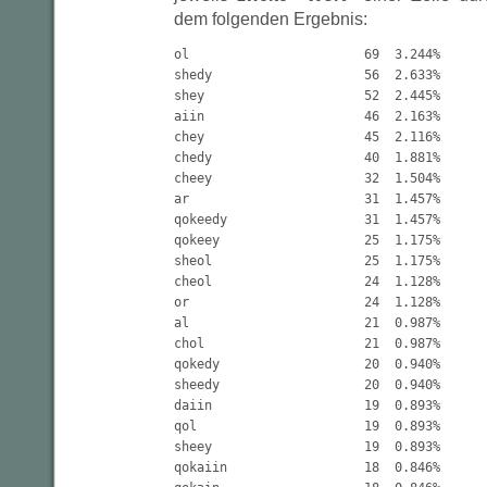
dem folgenden Ergebnis:
ol                       69  3.244%

shedy                    56  2.633%

shey                     52  2.445%

aiin                     46  2.163%

chey                     45  2.116%

chedy                    40  1.881%

cheey                    32  1.504%

ar                       31  1.457%

qokeedy                  31  1.457%

qokeey                   25  1.175%

sheol                    25  1.175%

cheol                    24  1.128%

or                       24  1.128%

al                       21  0.987%

chol                     21  0.987%

qokedy                   20  0.940%

sheedy                   20  0.940%

daiin                    19  0.893%

qol                      19  0.893%

sheey                    19  0.893%

qokaiin                  18  0.846%
