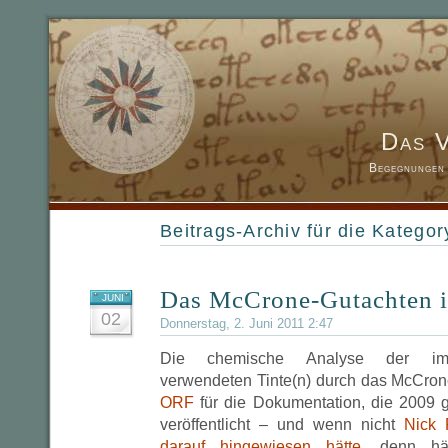
Das 
Begegnungen 
Beitrags-Archiv für die Kategor
Das McCrone-Gutachten is
JUNI
02
Donnerstag, 2. Juni 2011 2:47
Die chemische Analyse der im V
verwendeten Tinte(n) durch das McCrone-
ORF
für die Dokumentation, die 2009 g
veröffentlicht – und wenn nicht
Nick 
darauf hingewiesen hätte
, denn hä