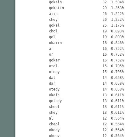
qokain                   32  1.504%

qokaiin                  29  1.363%

aiin                     26  1.222%

chey                     26  1.222%

qokal                    25  1.175%

chol                     19  0.893%

qol                      19  0.893%

okaiin                   18  0.846%

ar                       16  0.752%

or                       16  0.752%

qokar                    16  0.752%

otal                     15  0.705%

oteey                    15  0.705%

dal                      14  0.658%

dar                      14  0.658%

otedy                    14  0.658%

okain                    13  0.611%

qotedy                   13  0.611%

sheol                    13  0.611%

shey                     13  0.611%

al                       12  0.564%

cheol                    12  0.564%

okedy                    12  0.564%

okeey                    12  0.564%
