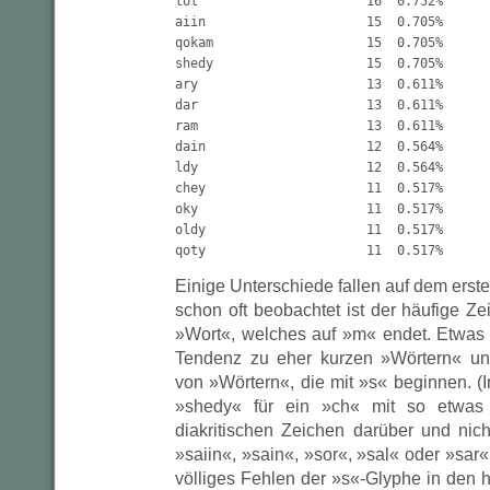
lol                      16  0.752%

aiin                     15  0.705%

qokam                    15  0.705%

shedy                    15  0.705%

ary                      13  0.611%

dar                      13  0.611%

ram                      13  0.611%

dain                     12  0.564%

ldy                      12  0.564%

chey                     11  0.517%

oky                      11  0.517%

oldy                     11  0.517%

Einige Unterschiede fallen auf dem erste
schon oft beobachtet ist der häufige Z
»Wort«, welches auf »m« endet. Etwas u
Tendenz zu eher kurzen »Wörtern« und
von »Wörtern«, die mit »s« beginnen. (
»shedy« für ein »ch« mit so etwas
diakritischen Zeichen darüber und nich
»saiin«, »sain«, »sor«, »sal« oder »sar«.
völliges Fehlen der »s«-Glyphe in den 