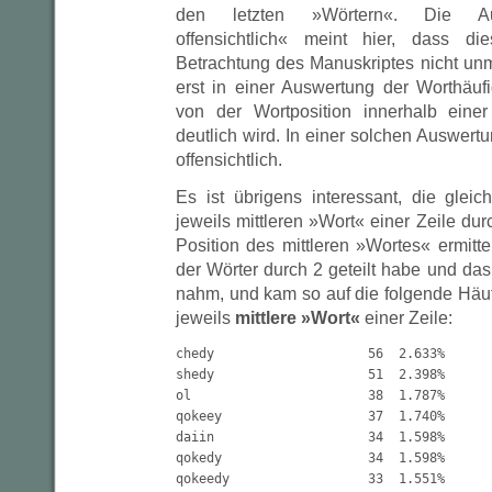
den letzten »Wörtern«. Die Aus
offensichtlich« meint hier, dass di
Betrachtung des Manuskriptes nicht unmit
erst in einer Auswertung der Worthäufi
von der Wortposition innerhalb eine
deutlich wird. In einer solchen Auswertu
offensichtlich.
Es ist übrigens interessant, die gle
jeweils mittleren »Wort« einer Zeile dur
Position des mittleren »Wortes« ermitte
der Wörter durch 2 geteilt habe und das
nahm, und kam so auf die folgende Häufi
jeweils
mittlere »Wort«
einer Zeile:
chedy                    56  2.633%

shedy                    51  2.398%

ol                       38  1.787%

qokeey                   37  1.740%

daiin                    34  1.598%

qokedy                   34  1.598%

qokeedy                  33  1.551%
