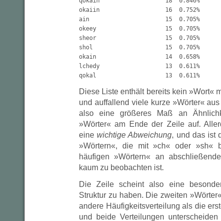
qokain                   18  0.846%

okaiin                   16  0.752%

ain                      15  0.705%

okeey                    15  0.705%

sheor                    15  0.705%

shol                     15  0.705%

okain                    14  0.658%

lchedy                   13  0.611%

Diese Liste enthält bereits kein »Wort« 
und auffallend viele kurze »Wörter« aus
also eine größeres Maß an Ähnlichke
»Wörter« am Ende der Zeile auf. Aller
eine
wichtige Abweichung
, und das ist
»Wörtern«, die mit »ch« oder »sh« 
häufigen »Wörtern« an abschließender
kaum zu beobachten ist.
Die Zeile scheint also eine besondere
Struktur zu haben. Die zweiten »Wörter«
andere Häufigkeitsverteilung als die ers
und beide Verteilungen unterscheiden 