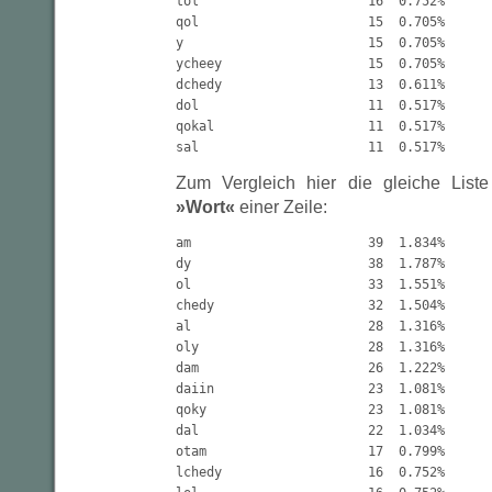
tol                      16  0.752%

qol                      15  0.705%

y                        15  0.705%

ycheey                   15  0.705%

dchedy                   13  0.611%

dol                      11  0.517%

qokal                    11  0.517%

Zum Vergleich hier die gleiche List
»Wort«
einer Zeile:
am                       39  1.834%

dy                       38  1.787%

ol                       33  1.551%

chedy                    32  1.504%

al                       28  1.316%

oly                      28  1.316%

dam                      26  1.222%

daiin                    23  1.081%

qoky                     23  1.081%

dal                      22  1.034%

otam                     17  0.799%

lchedy                   16  0.752%
