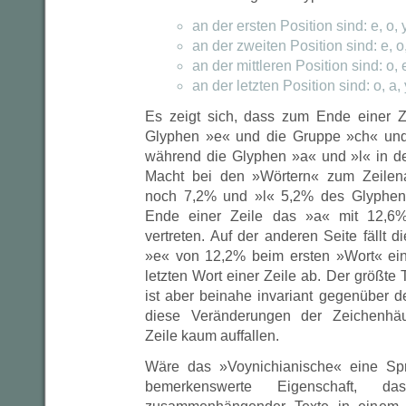
an der ersten Position sind: e, o, y,
an der zweiten Position sind: e, o, 
an der mittleren Position sind: o, e,
an der letzten Position sind: o, a, y,
Es zeigt sich, dass zum Ende einer Ze
Glyphen »e« und die Gruppe »ch« und
während die Glyphen »a« und »l« in d
Macht bei den »Wörtern« zum Zeilen
noch 7,2% und »l« 5,2% des Glyphenv
Ende einer Zeile das »a« mit 12,6
vertreten. Auf der anderen Seite fällt d
»e« von 12,2% beim ersten »Wort« ein
letzten Wort einer Zeile ab. Der größte 
ist aber beinahe invariant gegenüber d
diese Veränderungen der Zeichenhäuf
Zeile kaum auffallen.
Wäre das »Voynichianische« eine Spr
bemerkenswerte Eigenschaft, d