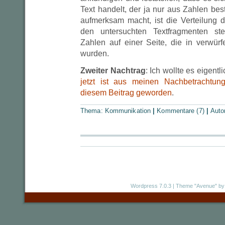
Text handelt, der ja nur aus Zahlen best
aufmerksam macht, ist die Verteilung 
den untersuchten Textfragmenten ste
Zahlen auf einer Seite, die in verwürfe
wurden.
Zweiter Nachtrag
: Ich wollte es eigentl
jetzt ist aus meinen Nachbetrachtu
diesem Beitrag geworden
.
Thema:
Kommunikation
|
Kommentare (7)
|
Auto
Wordpress 7.0.3
|
Theme "Avenue"
by