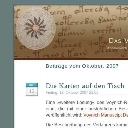
Das 
Begegnungen 
Beiträge vom Oktober, 2007
Die Karten auf den Tisch
OKT.
12
Freitag, 12. Oktober 2007 23:03
Eine »weitere Lösung« des Voynich-Rä
eine, die mit einer ausführlichen Be
veröffentlicht wird:
Voynich Manuscipt D
Die Beschreibung des Verfahrens komm