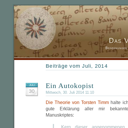
Das 
Begegnungen 
Beiträge vom Juli, 2014
Ein Autokopist
JULI
30
Mittwoch, 30. Juli 2014 11:10
Die Theorie von Torsten Timm
halte ich
gute Erklärung aller mir bekannt
Manuskriptes:
Kern dieser angenommenen 