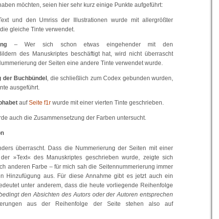
haben möchten, seien hier sehr kurz einige Punkte aufgeführt:
xt und den Umriss der Illustrationen wurde mit allergrößter
die gleiche Tinte verwendet.
ung
– Wer sich schon etwas eingehender mit den
ldern des Manuskriptes beschäftigt hat, wird nicht überrascht
 Nummerierung der Seiten eine andere Tinte verwendet wurde.
 der Buchbündel
, die schließlich zum Codex gebunden wurden,
Tinte ausgeführt.
lphabet
auf
Seite f1r
wurde mit einer vierten Tinte geschrieben.
rde auch die Zusammensetzung der Farben untersucht.
on
onders überrascht. Dass die Nummerierung der Seiten mit einer
 der »Text« des Manuskriptes geschrieben wurde, zeigte sich
tlich anderen Farbe – für mich sah die Seitennummerierung immer
en Hinzufügung aus. Für diese Annahme gibt es jetzt auch ein
bedeutet unter anderem, dass die heute vorliegende Reihenfolge
nbedingt den Absichten des Autors oder der Autoren entsprechen
lgerungen aus der Reihenfolge der Seite stehen also auf