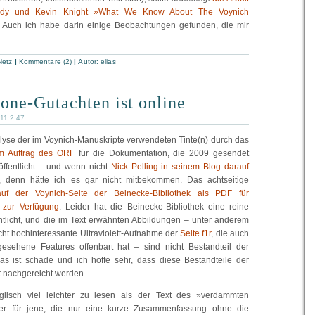
dy und Kevin Knight »What We Know About The Voynich
. Auch ich habe darin einige Beobachtungen gefunden, die mir
Netz
|
Kommentare (2)
|
Autor:
elias
ne-Gutachten ist online
011 2:47
yse der im Voynich-Manuskripte verwendeten Tinte(n) durch das
m Auftrag des ORF
für die Dokumentation, die 2009 gesendet
röffentlicht – und wenn nicht
Nick Pelling in seinem Blog darauf
, denn hätte ich es gar nicht mitbekommen. Das achtseitige
auf der Voynich-Seite der Beinecke-Bibliothek als PDF für
r zur Verfügung
. Leider hat die Beinecke-Bibliothek eine reine
entlicht, und die im Text erwähnten Abbildungen – unter anderem
cht hochinteressante Ultraviolett-Aufnahme der
Seite f1r
, die auch
gesehene Features offenbart hat – sind nicht Bestandteil der
Das ist schade und ich hoffe sehr, dass diese Bestandteile der
 nachgereicht werden.
lisch viel leichter zu lesen als der Text des »verdammten
ber für jene, die nur eine kurze Zusammenfassung ohne die