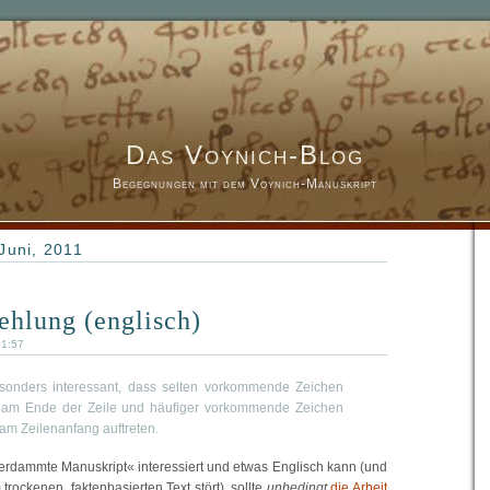
Das Voynich-Blog
Begegnungen mit dem Voynich-Manuskript
Juni, 2011
hlung (englisch)
 1:57
esonders interessant, dass selten vorkommende Zeichen
 am Ende der Zeile und häufiger vorkommende Zeichen
am Zeilenanfang auftreten.
verdammte Manuskript« interessiert und etwas Englisch kann (und
 trockenen, faktenbasierten Text stört), sollte
unbedingt
die Arbeit