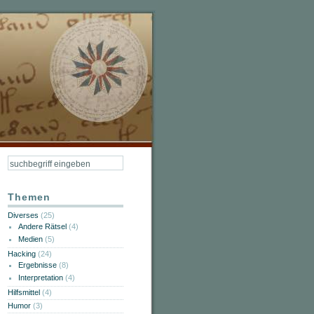
Themen
Diverses
(25)
Andere Rätsel
(4)
Medien
(5)
Hacking
(24)
Ergebnisse
(8)
Interpretation
(4)
Hilfsmittel
(4)
Humor
(3)