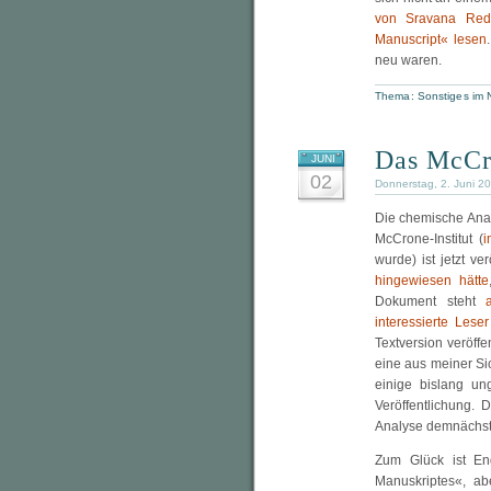
von Sravana Red
Manuscript« lesen
neu waren.
Thema:
Sonstiges im 
Das McCro
JUNI
02
Donnerstag, 2. Juni 2
Die chemische Anal
McCrone-Institut (
i
wurde) ist jetzt ve
hingewiesen hätte
Dokument steht
interessierte Lese
Textversion veröff
eine aus meiner Si
einige bislang un
Veröffentlichung. 
Analyse demnächst
Zum Glück ist Eng
Manuskriptes«, a