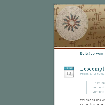
Beiträge vom 
Leseempfe
JUNI
13
Montag, 13. Juni 2011
Es ist b
vermehrt
vermehrt 
Wer sich für das »
sich nicht an einem