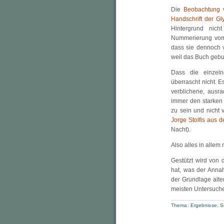
Die
Beobachtung v
Handschrift der Gl
Hintergrund nich
Nummerierung vom 
dass sie dennoch v
weil das Buch geb
Dass die einzel
überrascht nicht. 
verblichene, ausra
immer den starken 
zu sein und nicht
Jorge Stolfis aus 
Nacht).
Also alles in alle
Gestützt wird von 
hat, was der Anna
der Grundlage alte
meisten Untersucher
Thema:
Ergebnisse
,
S