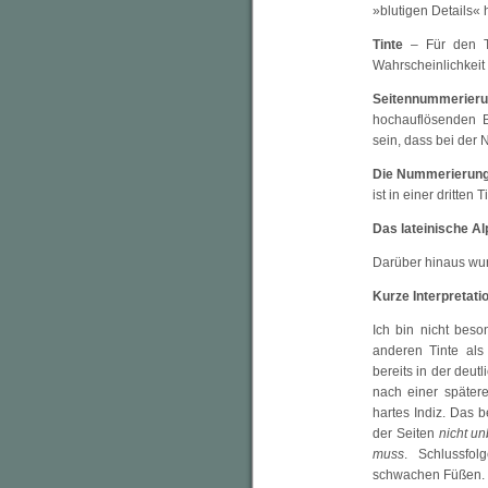
»blutigen Details« 
Tinte
– Für den Te
Wahrscheinlichkeit 
Seitennummerier
hochauflösenden Bi
sein, dass bei der
Die Nummerierung
ist in einer dritten 
Das lateinische A
Darüber hinaus wu
Kurze Interpretati
Ich bin nicht bes
anderen Tinte als
bereits in der deu
nach einer später
hartes Indiz. Das 
der Seiten
nicht u
muss
. Schlussfo
schwachen Füßen.