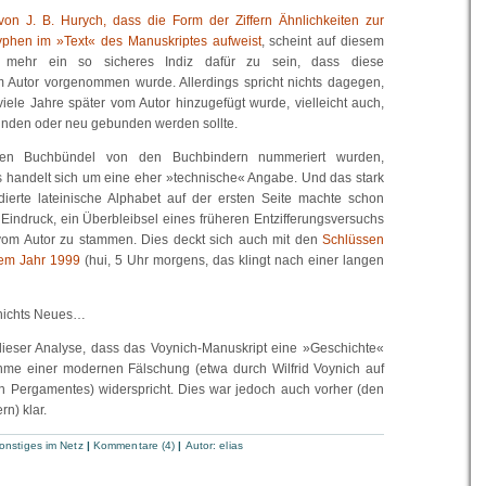
on J. B. Hurych, dass die Form der Ziffern Ähnlichkeiten zur
yphen im »Text« des Manuskriptes aufweist
, scheint auf diesem
t mehr ein so sicheres Indiz dafür zu sein, dass diese
Autor vorgenommen wurde. Allerdings spricht nichts dagegen,
iele Jahre später vom Autor hinzugefügt wurde, vielleicht auch,
unden oder neu gebunden werden sollte.
nen Buchbündel von den Buchbindern nummeriert wurden,
Es handelt sich um eine eher »technische« Angabe. Und das stark
dierte lateinische Alphabet auf der ersten Seite machte schon
Eindruck, ein Überbleibsel eines früheren Entzifferungsversuchs
 vom Autor zu stammen. Dies deckt sich auch mit den
Schlüssen
dem Jahr 1999
(hui, 5 Uhr morgens, das klingt nach einer langen
m nichts Neues…
dieser Analyse, dass das Voynich-Manuskript eine »Geschichte«
hme einer modernen Fälschung (etwa durch Wilfrid Voynich auf
n Pergamentes) widerspricht. Dies war jedoch auch vorher (den
n) klar.
onstiges im Netz
|
Kommentare (4)
|
Autor:
elias