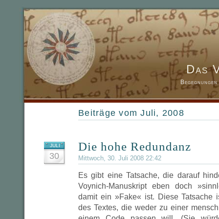
Das 
Begegnungen 
Beiträge vom Juli, 2008
Die hohe Redundanz
JULI
30
Mittwoch, 30. Juli 2008 22:42
Es gibt eine Tatsache, die darauf hin
Voynich-Manuskript eben doch »sin
damit ein »Fake« ist. Diese Tatsache
des Textes, die weder zu einer mensc
einem Code passen will. (Sie würd