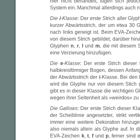
hier nicht behandelt, fügen sich jed
System ein. Manchmal allerdings auch ni
Die
i
-Klasse
: Der erste Strich aller Glyp
kurzer Abwärtsstrich, der um etwa 30 G
nach links geneigt ist. Beim EVA-Zeic
von diesem Strich gebildet, darüber hina
Glyphen
n
,
r
,
l
und
m
, die mit diesem 
eine Verzierung hinzufügen.
Die
e
-Klasse
: Der erste Strich dieser
halbkreisförmiger Bogen, dessen Anfang
der Abwärtsstrich der
i
-Klasse. Bei de
wird die Glyphe nur von diesem Stich g
gibt es in dieser Klasse die wichtigen 
wegen ihrer Seltenheit als »weirdos« z
Die Gallows
: Der erste Strich dieser Kla
der Scheiblinie angesetzter, strikt vert
immer eine weitere Dekoration hinzugefüg
also niemals allein als Glyphe auf. In 
EVA-Zeichen
k
,
t
,
f
und
p
, ferner sind