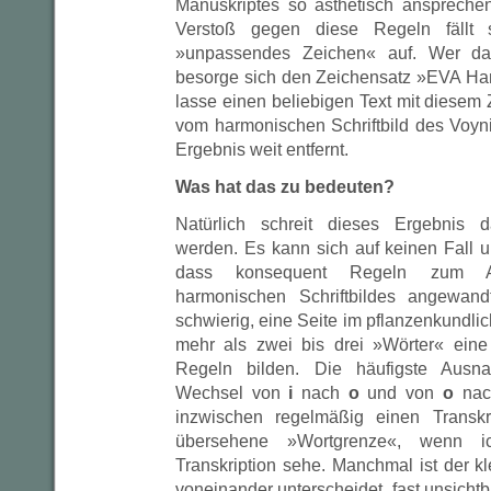
Manuskriptes so ästhetisch anspreche
Verstoß gegen diese Regeln fällt s
»unpassendes Zeichen« auf. Wer da
besorge sich den Zeichensatz »EVA Hand
lasse einen beliebigen Text mit diesem 
vom harmonischen Schriftbild des Voyni
Ergebnis weit entfernt.
Was hat das zu bedeuten?
Natürlich schreit dieses Ergebnis da
werden. Es kann sich auf keinen Fall u
dass konsequent Regeln zum Auf
harmonischen Schriftbildes angewand
schwierig, eine Seite im pflanzenkundlich
mehr als zwei bis drei »Wörter« ein
Regeln bilden. Die häufigste Ausn
Wechsel von
i
nach
o
und von
o
na
inzwischen regelmäßig einen Transkri
übersehene »Wortgrenze«, wenn ic
Transkription sehe. Manchmal ist der kl
voneinander unterscheidet, fast unsichtb