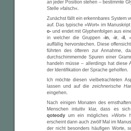
an jeder Position stehen – bestimmte Gl
Stelle »falsch«.
Zunächst fällt ein erkennbares System v
auf. Das typische »Wort« im Manuskript
o-
und endet mit Glyphenfolgen aus eine
in welcher die Gruppen
-in
,
-ir
,
-il
,
auffällig hervorstechen. Diese offensich
führten des öfteren zur Annahme, da
durchschimmernde Spuren einer Gramm
handeln müsse – allerdings hat diese
der Identifikation der Sprache geholfen.
Ich möchte diesen vielbetrachteten A
lassen und auf die
zeichnerische Ha
eingehen.
Nach einigen Monaten des ernsthafte
Menschen intuitiv klar, dass es sic
qoteody
um ein mögliches »Wort« ha
erscheint dann auch zwölf Mal im Manuskr
der nicht besonders häufigen Worte, s