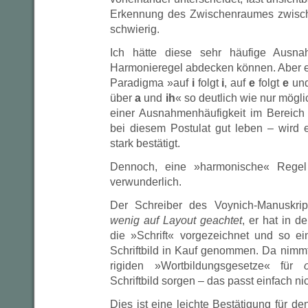
Erkennung des Zwischenraumes zwisch
schwierig.
Ich hätte diese sehr häufige Ausn
Harmonieregel abdecken können. Aber es
Paradigma »auf
i
folgt
i
, auf
e
folgt
e
und
über
a
und
ih
« so deutlich wie nur mögl
einer Ausnahmenhäufigkeit im Bereich
bei diesem Postulat gut leben – wird 
stark bestätigt.
Dennoch, eine »harmonische« Regel f
verwunderlich.
Der Schreiber des Voynich-Manuskrip
wenig auf Layout geachtet
, er hat in d
die »Schrift« vorgezeichnet und so e
Schriftbild in Kauf genommen. Da nimm
rigiden »Wortbildungsgesetze« für
Schriftbild sorgen – das passt einfach n
Dies ist eine leichte Bestätigung für de