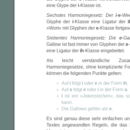
eine Glype der
i
-Klasse ist.
Sechstes Harmoniegesetz: Der
i
-
e
-We
Glyphe der
i
-Klasse eine Ligatur der
i
»Wort« mit Glyphen der
e
-Klasse fortgese
Siebentes Harmoniegesetz: Die
e
-Ga
Gallow ist fast immer von Glyphen der
e
eine Ligatur der
ih
-Klasse eingebettet.
Als leicht verständliche Zusa
Harmoniegesetze, ohne komplizierte Fo
können die folgenden Punkte gelten:
Auf
i
folgt
i
oder
e
in der Form
ih
.
Auf
e
folgt
e
oder
i
in der Form
a
.
l
ist ein »Jokerzeichen«, das 
kann.
Die Gallows gelten als
e
.
Es sind genau diese sehr einfachen und
Textes angewandten Regeln, die das S