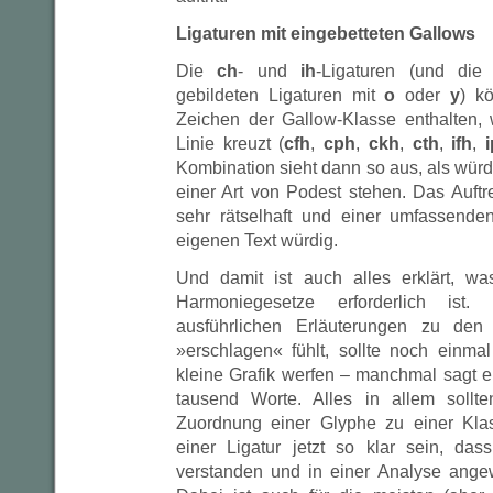
Ligaturen mit eingebetteten Gallows
Die
ch
- und
ih
-Ligaturen (und die 
gebildeten Ligaturen mit
o
oder
y
) k
Zeichen der Gallow-Klasse enthalten, 
Linie kreuzt (
cfh
,
cph
,
ckh
,
cth
,
ifh
,
Kombination sieht dann so aus, als wür
einer Art von Podest stehen. Das Auftre
sehr rätselhaft und einer umfassende
eigenen Text würdig.
Und damit ist auch alles erklärt, w
Harmoniegesetze erforderlich is
ausführlichen Erläuterungen zu den
»erschlagen« fühlt, sollte noch einma
kleine Grafik werfen – manchmal sagt ei
tausend Worte. Alles in allem sollte
Zuordnung einer Glyphe zu einer Kla
einer Ligatur jetzt so klar sein, da
verstanden und in einer Analyse ang