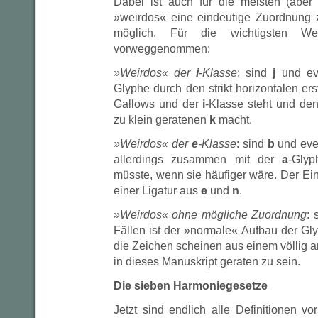
Dabei ist auch für die meisten (abe
»weirdos« eine eindeutige Zuordnung 
möglich. Für die wichtigsten We
vorweggenommen:
»Weirdos« der
i
-Klasse
: sind
j
und ev
Glyphe durch den strikt horizontalen er
Gallows und der
i
-Klasse steht und den
zu klein geratenen
k
macht.
»Weirdos« der
e
-Klasse
: sind
b
und eve
allerdings zusammen mit der
a
-Glyp
müsste, wenn sie häufiger wäre. Der Ein
einer Ligatur aus
e
und
n
.
»Weirdos« ohne mögliche Zuordnung
: 
Fällen ist der »normale« Aufbau der Gl
die Zeichen scheinen aus einem völli
in dieses Manuskript geraten zu sein.
Die sieben Harmoniegesetze
Jetzt sind endlich alle Definitionen v