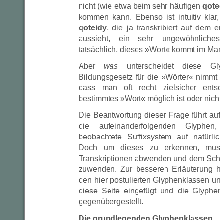
nicht (wie etwa beim sehr häufigen
qote
kommen kann. Ebenso ist intuitiv klar
qoteidy
, die ja transkribiert auf dem e
aussieht, ein sehr ungewöhnlich
tatsächlich, dieses »Wort« kommt im Manu
Aber
was
unterscheidet diese Gl
Bildungsgesetz für die »Wörter« nimmt m
dass man oft recht zielsicher ent
bestimmtes »Wort« möglich ist oder nich
Die Beantwortung dieser Frage führt au
die aufeinanderfolgenden Glyphe
beobachtete Suffixsystem auf natürli
Doch um dieses zu erkennen, mu
Transkriptionen abwenden und dem Schri
zuwenden. Zur besseren Erläuterung h
den hier postulierten Glyphenklassen un
diese Seite eingefügt und die Glyphe
gegenübergestellt.
Die grundlegenden Glyphenklassen