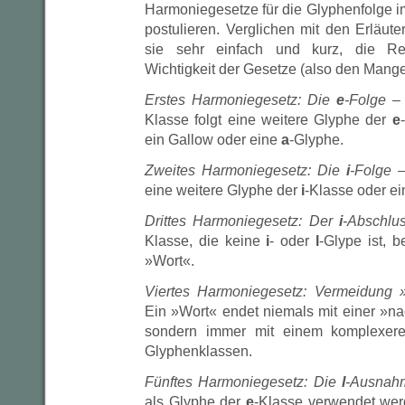
Harmoniegesetze für die Glyphenfolge i
postulieren. Verglichen mit den Erläut
sie sehr einfach und kurz, die Rei
Wichtigkeit der Gesetze (also den Mang
Erstes Harmoniegesetz: Die
e
-Folge
– 
Klasse folgt eine weitere Glyphe der
e
ein Gallow oder eine
a
-Glyphe.
Zweites Harmoniegesetz: Die
i
-Folge
–
eine weitere Glyphe der
i
-Klasse oder ei
Drittes Harmoniegesetz: Der
i
-Abschlu
Klasse, die keine
i
- oder
l
-Glype ist, 
»Wort«.
Viertes Harmoniegesetz: Vermeidung 
Ein »Wort« endet niemals mit einer »n
sondern immer mit einem komplexer
Glyphenklassen.
Fünftes Harmoniegesetz: Die
l
-Ausnah
als Glyphe der
e
-Klasse verwendet wer