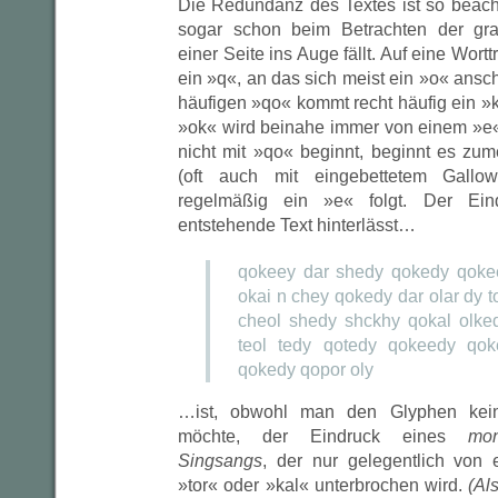
Die Redundanz des Textes ist so beach
sogar schon beim Betrachten der gra
einer Seite ins Auge fällt. Auf eine Wort
ein »q«, an das sich meist ein »o« ansc
häufigen »qo« kommt recht häufig ein »
»ok« wird beinahe immer von einem »e«
nicht mit »qo« beginnt, beginnt es zum
(oft auch mit eingebettetem Gallo
regelmäßig ein »e« folgt. Der Ein
entstehende Text hinterlässt…
qokeey dar shedy qokedy qoke
okai n chey qokedy dar olar dy to
cheol shedy shckhy qokal olked
teol tedy qotedy qokeedy qok
qokedy qopor oly
…ist, obwohl man den Glyphen kein
möchte, der Eindruck eines
mon
Singsangs
, der nur gelegentlich von 
»tor« oder »kal« unterbrochen wird.
(Al