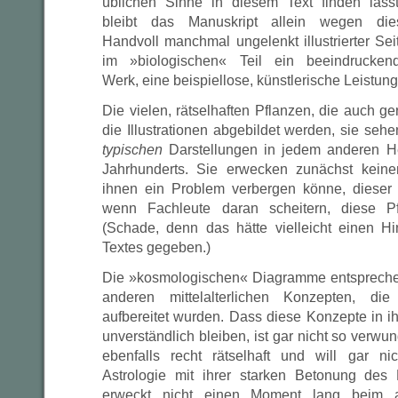
üblichen Sinne in diesem Text finden läss
bleibt das Manuskript allein wegen die
Handvoll manchmal ungelenkt illustrierter Sei
im »biologischen« Teil ein beeindrucken
Werk, eine beispiellose, künstlerische Leistung
Die vielen, rätselhaften Pflanzen, die auch ge
die Illustrationen abgebildet werden, sie sehe
typischen
Darstellungen in jedem anderen H
Jahrhunderts. Sie erwecken zunächst keine
ihnen ein Problem verbergen könne, dieser 
wenn Fachleute daran scheitern, diese Pfl
(Schade, denn das hätte vielleicht einen H
Textes gegeben.)
Die »kosmologischen« Diagramme entsprech
anderen mittelalterlichen Konzepten, die
aufbereitet wurden. Dass diese Konzepte in ih
unverständlich bleiben, ist gar nicht so verwund
ebenfalls recht rätselhaft und will gar nich
Astrologie mit ihrer starken Betonung de
erweckt nicht einen Moment lang beim a