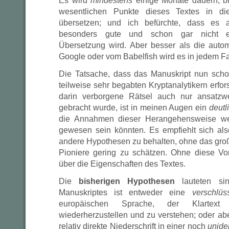
Es wird
mindestens
einige Monate dauern, bi
wesentlichen Punkte dieses Textes in di
übersetzen; und ich befürchte, dass es 
besonders gute und schon gar nicht ei
Übersetzung wird. Aber besser als die auto
Google oder vom Babelfish wird es in jedem F
Die Tatsache, dass das Manuskript nun scho
teilweise sehr begabten Kryptanalytikern erfo
darin verborgene Rätsel auch nur ansatzw
gebracht wurde, ist in meinen Augen ein
deutl
die Annahmen dieser Herangehensweise wen
gewesen sein könnten. Es empfiehlt sich also
andere Hypothesen zu behalten, ohne das gr
Pioniere gering zu schätzen. Ohne diese Vor
über die Eigenschaften des Textes.
Die
bisherigen Hypothesen
lauteten si
Manuskriptes ist entweder eine
verschlüs
europäischen Sprache, der Klartext 
wiederherzustellen und zu verstehen; oder ab
relativ direkte Niederschrift in einer noch
unide