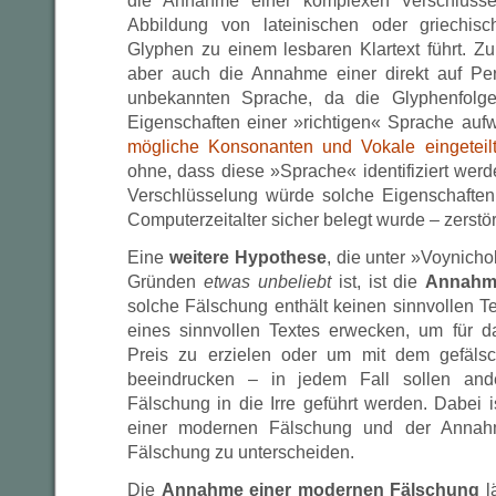
die Annahme einer komplexen Verschlüsse
Abbildung von lateinischen oder griechis
Glyphen zu einem lesbaren Klartext führt. Zu
aber auch die Annahme einer direkt auf Pe
unbekannten Sprache, da die Glyphenfolge
Eigenschaften einer »richtigen« Sprache auf
mögliche Konsonanten und Vokale eingeteil
ohne, dass diese »Sprache« identifiziert wer
Verschlüsselung würde solche Eigenschaften
Computerzeitalter sicher belegt wurde – zerstö
Eine
weitere Hypothese
, die unter »Voynich
Gründen
etwas unbeliebt
ist, ist die
Annahme
solche Fälschung enthält keinen sinnvollen Te
eines sinnvollen Textes erwecken, um für d
Preis zu erzielen oder um mit dem gefäl
beeindrucken – in jedem Fall sollen and
Fälschung in die Irre geführt werden. Dabei
einer modernen Fälschung und der Annahme
Fälschung zu unterscheiden.
Die
Annahme einer modernen Fälschung
lä