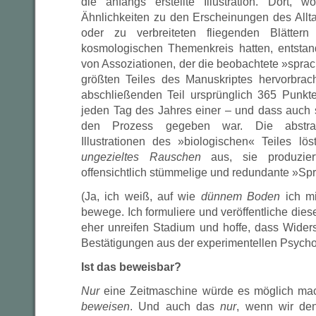
die anfangs erstellte Illustration. Dort, w
Ähnlichkeiten zu den Erscheinungen des Allt
oder zu verbreiteten fliegenden Blättern
kosmologischen Themenkreis hatten, entstan
von Assoziationen, der die beobachtete »sprac
größten Teiles des Manuskriptes hervorbrac
abschließenden Teil ursprünglich 365 Punkt
jeden Tag des Jahres einer – und dass auch s
den Prozess gegeben war. Die abstrak
Illustrationen des »biologischen« Teiles l
ungezieltes Rauschen
aus, sie produzier
offensichtlich stümmelige und redundante »Sp
(Ja, ich weiß, auf wie
dünnem Boden
ich m
bewege. Ich formuliere und veröffentliche diese
eher unreifen Stadium und hoffe, dass Widers
Bestätigungen aus der experimentellen Psychol
Ist das beweisbar?
Nur
eine Zeitmaschine würde es möglich ma
beweisen
. Und auch das
nur
, wenn wir de