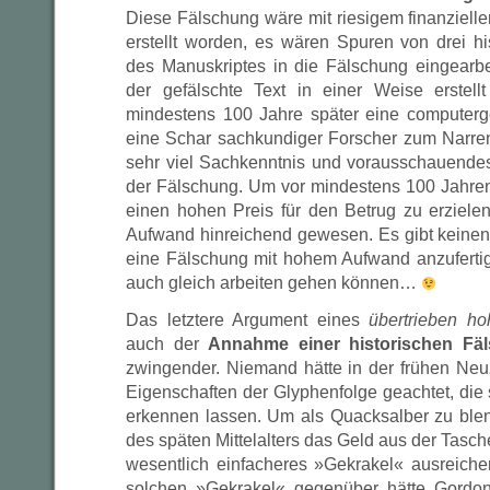
Diese Fälschung wäre mit riesigem finanziell
erstellt worden, es wären Spuren von drei hi
des Manuskriptes in die Fälschung eingearb
der gefälschte Text in einer Weise erstel
mindestens 100 Jahre später eine computerg
eine Schar sachkundiger Forscher zum Narren 
sehr viel Sachkenntnis und vorausschauendes
der Fälschung. Um vor mindestens 100 Jahre
einen hohen Preis für den Betrug zu erzielen
Aufwand hinreichend gewesen. Es gibt keinen
eine Fälschung mit hohem Aufwand anzufertig
auch gleich arbeiten gehen können…
Das letztere Argument eines
übertrieben h
auch der
Annahme einer historischen Fä
zwingender. Niemand hätte in der frühen Neuze
Eigenschaften der Glyphenfolge geachtet, die 
erkennen lassen. Um als Quacksalber zu bl
des späten Mittelalters das Geld aus der Tasch
wesentlich einfacheres »Gekrakel« ausreic
solchen »Gekrakel« gegenüber hätte Gordo