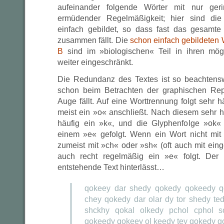
aufeinander folgende Wörter mit nur ger
ermüdender Regelmäßigkeit; hier sind di
einfach gebildet, so dass fast das gesamt
zusammen fällt. Die
schon einfach gebildeten 
B
sind im »biologischen« Teil in ihren mö
weiter eingeschränkt.
Die Redundanz des Textes ist so beachtensw
schon beim Betrachten der graphischen Repr
Auge fällt. Auf eine Worttrennung folgt sehr h
meist ein »o« anschließt. Nach diesem sehr 
häufig ein »k«, und die Glyphenfolge »ok
einem »e« gefolgt. Wenn ein Wort nicht mit
zumeist mit »ch« oder »sh« (oft auch mit ein
auch recht regelmäßig ein »e« folgt. Der
entstehende Text hinterlässt…
qokeey dar shedy qokedy qokeedy q
chey qokedy dar olar dy tor shedy ted
shckhy qokal olkedy pchol cphol so
qokeedy qokeey ol keedy tey qokedy q