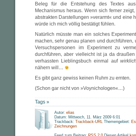
Beleg für die Entstehung des Textes aus
Mechanismus heraus. Wenn sich ferner zeigt, 
abstrakten Darstellungen »verarmt« und ein
würde ich mich völlig bestätigt fühlen.
Natürlich müsste man ein solches Experimen
machen, sehr genau planen und durchführen, 
Versuchspersonen im Experiment zu verme
durchführen, aber vielleicht ist ja da drauß
verhassten Lieblingsbuch einmal auf
wirklic
nähern will…
Es gibt ganz gewiss keinen Ruhm zu ernten.
(Schon gar nicht von »Voynichologen«…)
Tags »
Autor:
elias
Datum: Mittwoch, 11. März 2009 6:01
Trackback:
Trackback-URL
Themengebiet:
Es
Zeichnungen
Feed zum Beitrag:
RSS 2.0
Diesen Artikel
kom