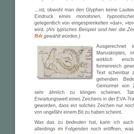
…ist, obwohl man den Glyphen keine Lautwe
Eindruck eines
monotonen, hypnotisch
gelegentlich von eingesprenkelten »dar«, »to
wird.
(Als typisches Beispiel sind hier die Zei
f84r
gewählt worden.)
Ausgerechnet
Manuskriptes, i
wirklich
erschr
formenreich gew
Text scheinbar 
gehenden Bede
Gemurmel von Z
sehr ähnlich zu klingen scheinen. Tat
Erwartungswert eines Zeichens in der EVA-Tr
geworden, dass ein solches Zeichen nur noch
von ungefähr einem Bit zu haben scheint.
Was das zu
bedeuten
hat, kann ich auch
allerdings im Folgenden noch eröffnen, wa