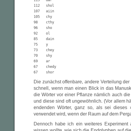
115   dar

112   shol

107   aiin

105   chy

98    cthy

96    sho

92    ol

85    dain

75    y

73    chey

70    shy

69    ar

67    chedy

Die zunächst offenbare, andere Verteilung der W
schnell, wenn man einen Blick in das Manuskri
die Wörter vor einer Pflanze nämlich auch die 
und diese sind oft ungewöhnlich. (Vor allem hä
endenden Wörter, ganz so, als sei dieses
verwendet wird, wenn der Raum auf dem Perga
Dennoch habe ich ein weiteres Experiment 
wissen wollte, wie sich die Endglyphen auf die