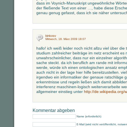
dass im Voynich-Manuskript ungewöhnliche Wörter
der fließende Text von einer …, habe diese Ersch
genau genug gefasst, dass ich sie näher untersuc
binkosv
Mittwoch, 18. März 2009 18:07
hallo! ich weiß leider noch nicht allzu viel über di
studium zahlreicher beiträge im netz erscheint es
unwahrscheinlicher, dass nur ein einzelner algori
sache steckt. da ich beruflich am rande mit inform
werde, würde ich einen ontologischen ansatz empfe
auch nicht in der lage hier hilfe bereitzustellen. viel
irgendwo ein informatiker der genaue ratschläge g
erkenntnisse und regeln ließen sich damit abbild
interferenz maschinen-logisch weiterverarbeite w
allgemeiner einstieg unter
http://de.wikipedia.org/
Kommentar abgeben
Name (erforderlich)
E-Mail (wird nicht veröffentlicht, notwe