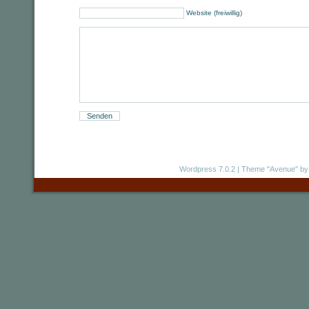
Website (freiwillig)
Wordpress 7.0.2
|
Theme "Avenue"
by