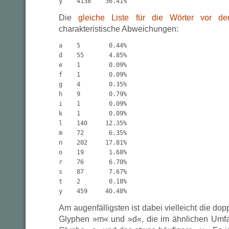
Die
gleiche Liste für die Wörter vor de
charakteristische Abweichungen:
a    5        0.44%

d    55       4.85%

e    1        0.09%

f    1        0.09%

g    4        0.35%

h    9        0.79%

i    1        0.09%

k    1        0.09%

l    140     12.35%

m    72       6.35%

n    202     17.81%

o    19       1.68%

r    76       6.70%

s    87       7.67%

t    2        0.18%

Am augenfälligsten ist dabei vielleicht die dop
Glyphen »m« und »d«, die im ähnlichen Umfa