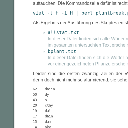
auftauchen. Die Kommandozeile dafür ist recht
viat -t H -i H | perl plantbreak.
Als Ergebnis der Ausführung des Skriptes ents
allstat.txt
In dieser Datei finden sich alle Wörter n
im gesamten untersuchten Text erschei
bplant.txt
In dieser Datei finden sich die Wörter n
vor einer gezeichneten Pflanze erschei
Leider sind die ersten zwanzig Zeilen der 
denn doch nicht mehr so alarmierend, sie sehe
62    daiin

50    dy

43    s

20    cthy

19    dal

17    dain

15    dam

14    oky
