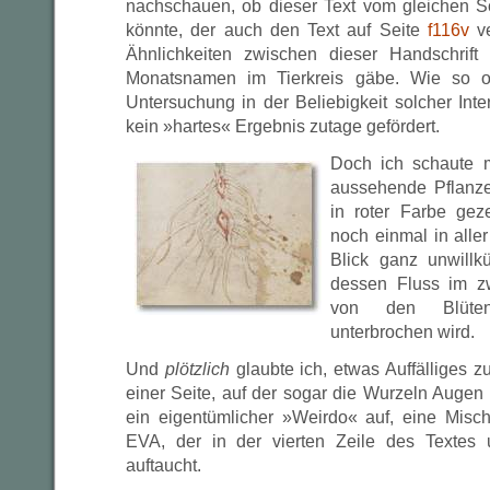
nachschauen, ob dieser Text vom gleichen S
könnte, der auch den Text auf Seite
f116v
ve
Ähnlichkeiten zwischen dieser Handschrift
Monatsnamen im Tierkreis gäbe. Wie so of
Untersuchung in der Beliebigkeit solcher Inte
kein »hartes« Ergebnis zutage gefördert.
Doch ich schaute m
aussehende Pflanze
in roter Farbe ge
noch einmal in alle
Blick ganz unwillk
dessen Fluss im zw
von den Blüten
unterbrochen wird.
Und
plötzlich
glaubte ich, etwas Auffälliges 
einer Seite, auf der sogar die Wurzeln Augen
ein eigentümlicher »Weirdo« auf, eine Mis
EVA, der in der vierten Zeile des Textes u
auftaucht.