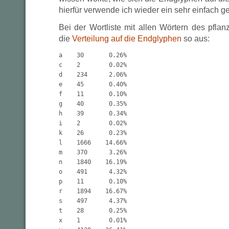
hierfür verwende ich wieder ein sehr einfach g
Bei der Wortliste mit allen Wörtern des pflan
die
Verteilung auf die Endglyphen
so aus:
a    30       0.26%

c    2        0.02%             

d    234      2.06%

e    45       0.40%

f    11       0.10%     

g    40       0.35%

h    39       0.34%

i    2        0.02%

k    26       0.23%

l    1666    14.66%

m    370      3.26%

n    1840    16.19%

o    491      4.32%

p    11       0.10%

r    1894    16.67%

s    497      4.37%

t    28       0.25%

x    1        0.01%
