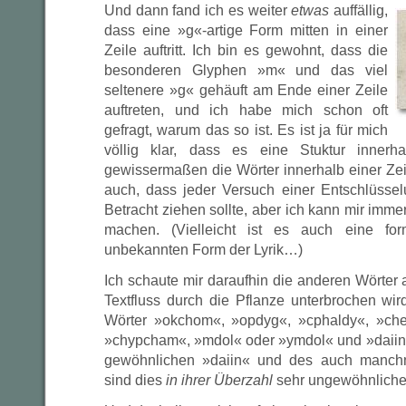
Und dann fand ich es weiter
etwas
auffällig,
dass eine »g«-artige Form mitten in einer
Zeile auftritt. Ich bin es gewohnt, dass die
besonderen Glyphen »m« und das viel
seltenere »g« gehäuft am Ende einer Zeile
auftreten, und ich habe mich schon oft
gefragt, warum das so ist. Es ist ja für mich
völlig klar, dass es eine Stuktur innerh
gewissermaßen die Wörter innerhalb einer Zeil
auch, dass jeder Versuch einer Entschlüsse
Betracht ziehen sollte, aber ich kann mir imm
machen. (Vielleicht ist es auch eine for
unbekannten Form der Lyrik…)
Ich schaute mir daraufhin die anderen Wörter a
Textfluss durch die Pflanze unterbrochen wir
Wörter »okchom«, »opdyg«, »cphaldy«, »che
»chypcham«, »mdol« oder »ymdol« und »daiin
gewöhnlichen »daiin« und des auch manchm
sind dies
in ihrer Überzahl
sehr ungewöhnliche 