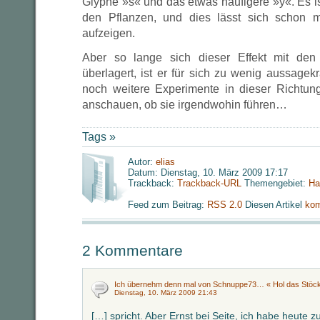
Glyphe »s« und das etwas häufigere »y«. Es i
den Pflanzen, und dies lässt sich schon mi
aufzeigen.
Aber so lange sich dieser Effekt mit den
überlagert, ist er für sich zu wenig aussagekr
noch weitere Experimente in dieser Richtu
anschauen, ob sie irgendwohin führen…
Tags »
Autor:
elias
Datum: Dienstag, 10. März 2009 17:17
Trackback:
Trackback-URL
Themengebiet:
Ha
Feed zum Beitrag:
RSS 2.0
Diesen Artikel
kom
2 Kommentare
Ich übernehm denn mal von Schnuppe73… « Hol das Stöc
Dienstag, 10. März 2009 21:43
[…] spricht. Aber Ernst bei Seite, ich habe heute 