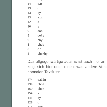
14    dar

13    ol

13    sy

13    aiin

12    d

10    y

9     dan

9     qoty

9     chy

8     chdy

8     or

Das allgegenwärtige »daiin« ist auch hier an
zeigt sich hier doch eine etwas andere Vert
normalen Textfluss:
474   daiin

234   chol

159   chor

159   s

141   dy

128   or
