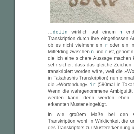
doiin
n
…
wirklich auf einem
ende
Transkription durch ihre eingeflossen
r
ob es nicht vielmehr ein
oder ein in
n
r
Mittelding zwischen
und
ist, gehört 
die ich eine sichere Aussage machen k
sehr sicher, dass das gleiche Zeiche
transkribiert worden wäre, weil die »
in Takahashis Transkription) nun einmal
ir
die »Wortendung«
(590mal in Takaha
Wenn die wahrgenommene Ambiguität n
werden kann, denn werden eben u
erkannten Muster eingefügt.
In wie großem Maße bei den Co
Transkription wohl in Wirklichkeit die
des Transkriptors zur Mustererkennung 