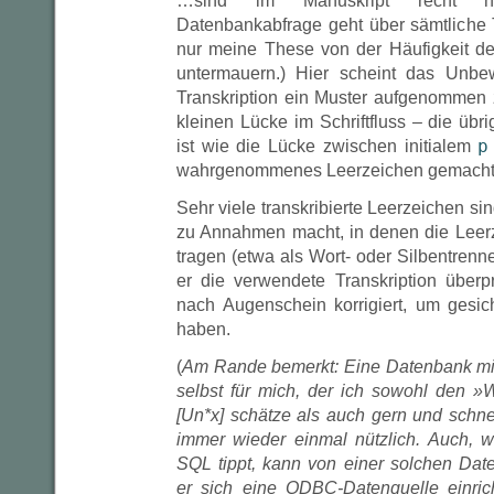
…sind im Manuskript recht hä
Datenbankabfrage geht über sämtliche T
nur meine These von der Häufigkeit 
untermauern.) Hier scheint das Unbe
Transkription ein Muster aufgenommen
kleinen Lücke im Schriftfluss – die übri
p
ist wie die Lücke zwischen initialem
wahrgenommenes Leerzeichen gemacht
Sehr viele transkribierte Leerzeichen si
zu Annahmen macht, in denen die Leer
tragen (etwa als Wort- oder Silbentrenne
er die verwendete Transkription überp
nach Augenschein korrigiert, um gesic
haben.
(
Am Rande bemerkt: Eine Datenbank mit 
selbst für mich, der ich sowohl den 
[Un*x] schätze als auch gern und schne
immer wieder einmal nützlich. Auch, we
SQL tippt, kann von einer solchen Date
er sich eine ODBC-Datenquelle einric