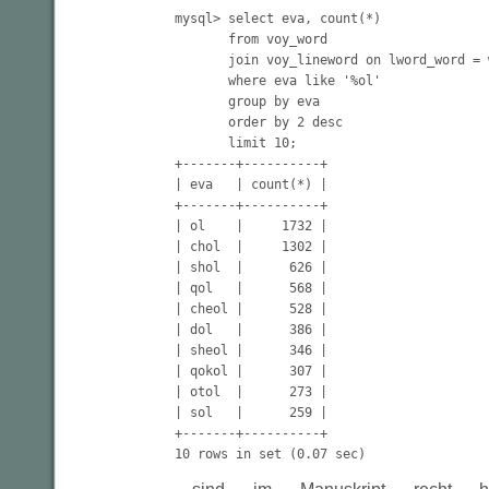
mysql> select eva, count(*)

       from voy_word

       join voy_lineword on lword_word = w
       where eva like '%ol'

       group by eva

       order by 2 desc

       limit 10;

+-------+----------+

| eva   | count(*) |

+-------+----------+

| ol    |     1732 |

| chol  |     1302 |

| shol  |      626 |

| qol   |      568 |

| cheol |      528 |

| dol   |      386 |

| sheol |      346 |

| qokol |      307 |

| otol  |      273 |

| sol   |      259 |

+-------+----------+

10 rows in set (0.07 sec)