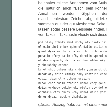
beinhaltet etliche Annahmen vom Aufb
die natürlich auch falsch sein könne
Annahmen werden Glyphen des
maschinenlesbare Zeichen abgebildet. A
stammen aus der gut »lesbaren« Seite f
lassen sogar bessere Beispiele finden. 
von Takeshi Takahashi »liest« sich dies
pol olshy fcholy shol dpchy oty okoly dai
ol oiin shol o kor qokchol daiin otaiin c
qokol dykaiin okchy daiin cthol ctholo dar
pchaiin ofchy daiin cfhy doroiin ypchol s
ol daiin qokchy dar daiin chor oldor oky 
y chokshchy ctheen

kchol shol dsheor ska chdoly ytaiin ol ot
dchor oty daiin ctholy qoky chotaiin choc
odaiin dain cthy ctheor oraiino

kchol chor daiin cthoiin dchor chey qokol
doiin yckhody qokchy oky otoldy yty dol o
odchaiin cthy okchy kchy dchol daiin ydaii
dchor dydain qockhy ykalokain
(
Diesen Auszug habe ich mit einem mei