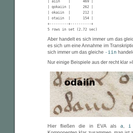
| aiin    |      469 |

| qokaiin |      262 |

| okaiin  |      212 |

| otaiin  |      154 |

+---------+----------+

5 rows in set (2.72 sec)
Aber handelt es sich immer um das gle
es sich um eine Annahme im Transkript
-iin
sich immer um das gleiche
handel
Nur einige Beispiele aus der recht klar »
a
i
Hier fließen die in EVA als
,
Komponenten klar zusammen, man ist a