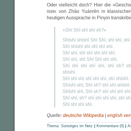
Oder vielleicht doch? Hier die »Gesch
isst« von Zhào Yuánrèn in klassische
heutigen Aussprache in Pinyin transkribie
»Shï Shì shí shï sh?«
Shíshì shïshì Shï Shì, shì shï, shì 
Shì shíshí shì shì shì shï.
Shí shí, shì shí shï shì shì.
Shì shí, shì Shï Shì shì shì.
Shì shì shì shí shï, shì sh? sh
shìshì.
Shì shí shì shí shï shï, shì shíshì.
Shíshì shï, Shì sh? shì shì shíshì.
Shíshì shì, Shì sh? shì shí shì shí
Shí shí, sh? shí shì shí shï, shí shí
Shì shì shì shì.
Quelle:
deutsche Wikipedia
|
english ver
Thema:
Sonstiges im Netz
|
Kommentare (0)
|
A