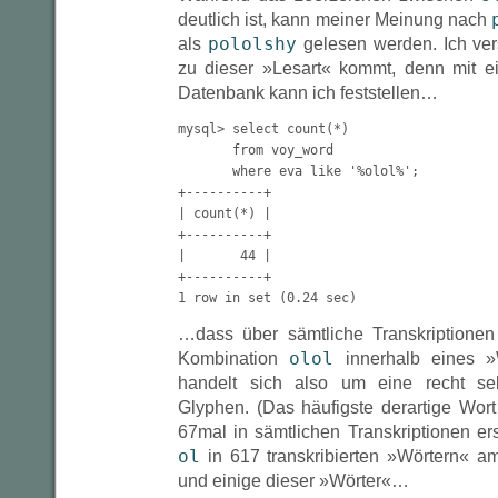
deutlich ist, kann meiner Meinung nach
pololshy
als
gelesen werden. Ich vers
zu dieser »Lesart« kommt, denn mit e
Datenbank kann ich feststellen…
mysql> select count(*)

       from voy_word

       where eva like '%olol%';

+----------+

| count(*) |

+----------+

|       44 |

+----------+

1 row in set (0.24 sec)
…dass über sämtliche Transkriptione
olol
Kombination
innerhalb eines »W
handelt sich also um eine recht se
Glyphen. (Das häufigste derartige Wort
67mal in sämtlichen Transkriptionen ersc
ol
in 617 transkribierten »Wörtern« a
und einige dieser »Wörter«…