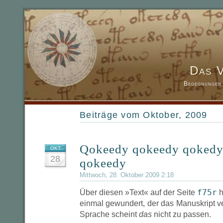
Das 
Begegnungen 
Beiträge vom Oktober, 2009
Qokeedy qokeedy qokedy
OKT.
28
qokeedy
Mittwoch, 28. Oktober 2009 2:18
f75r
Über diesen »Text« auf der Seite
h
einmal gewundert, der das Manuskript ve
Sprache scheint
das
nicht zu passen.