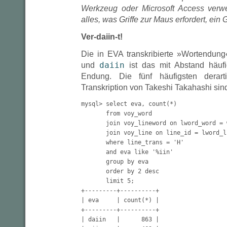
Werkzeug oder Microsoft Access verwen
alles, was Griffe zur Maus erfordert, ein
Ver-daiin-t!
Die in EVA transkribierte »Wortendun
daiin
und
ist das mit Abstand häufi
Endung. Die fünf häufigsten derar
Transkription von Takeshi Takahashi sin
mysql> select eva, count(*)

       from voy_word

       join voy_lineword on lword_word = w
       join voy_line on line_id = lword_li
       where line_trans = 'H'

       and eva like '%iin'

       group by eva

       order by 2 desc

       limit 5;

+---------+----------+

| eva     | count(*) |

+---------+----------+

| daiin   |      863 |
