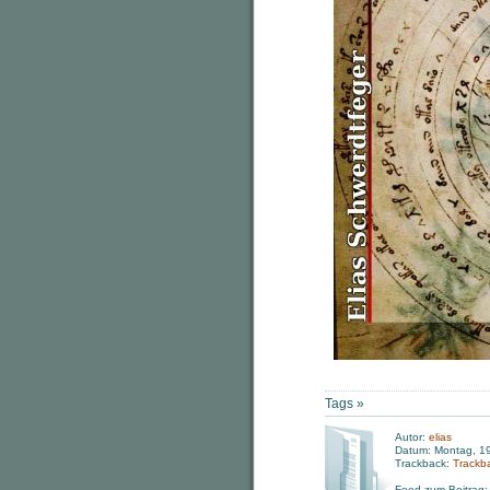
Tags »
Autor:
elias
Datum: Montag, 19
Trackback:
Trackb
Feed zum Beitrag