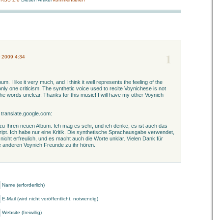
1
 2009 4:34
bum. I like it very much, and I think it well represents the feeling of the
nly one criticism. The synthetic voice used to recite Voynichese is not
the words unclear. Thanks for this music! I will have my other Voynich
 translate.google.com:
u Ihren neuen Album. Ich mag es sehr, und ich denke, es ist auch das
pt. Ich habe nur eine Kritik. Die synthetische Sprachausgabe verwendet,
 nicht erfreulich, und es macht auch die Worte unklar. Vielen Dank für
e anderen Voynich Freunde zu ihr hören.
Name (erforderlich)
E-Mail (wird nicht veröffentlicht, notwendig)
Website (freiwillig)