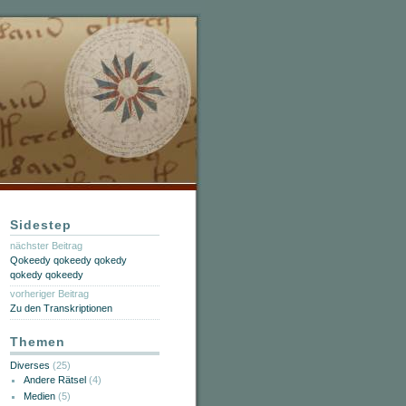
Sidestep
nächster Beitrag
Qokeedy qokeedy qokedy
qokedy qokeedy
vorheriger Beitrag
Zu den Transkriptionen
Themen
Diverses
(25)
Andere Rätsel
(4)
Medien
(5)