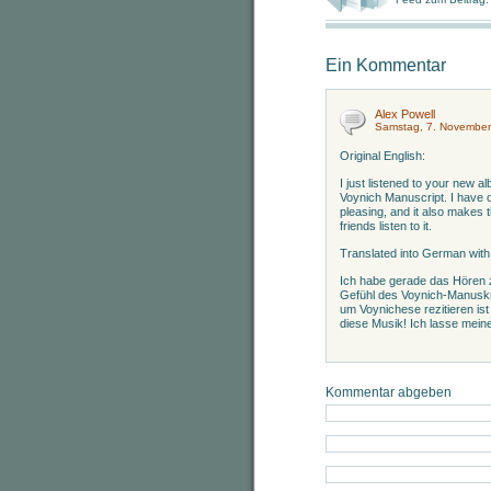
Ein Kommentar
Alex Powell
Samstag, 7. November
Original English:
I just listened to your new al
Voynich Manuscript. I have o
pleasing, and it also makes 
friends listen to it.
Translated into German with
Ich habe gerade das Hören z
Gefühl des Voynich-Manuskri
um Voynichese rezitieren ist
diese Musik! Ich lasse mein
Kommentar abgeben