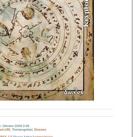
. Oktober 2009 0:06
ack-URL
Themengebiet:
Diverses
:
RSS 2.0
Diesen Artikel
kommentieren