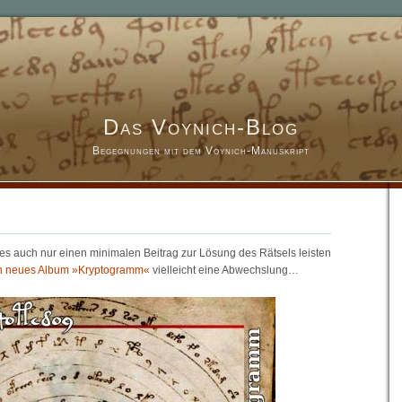
Das Voynich-Blog
Begegnungen mit dem Voynich-Manuskript
 es auch nur einen minimalen Beitrag zur Lösung des Rätsels leisten
n neues Album »Kryptogramm«
vielleicht eine Abwechslung…