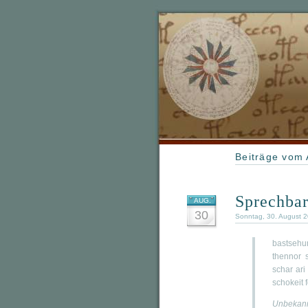
Beiträge vom 
Sprechbar
AUG.
30
Sonntag, 30. August 
bastsehu
thennor 
schar ari
schokeit 
Unbekannt