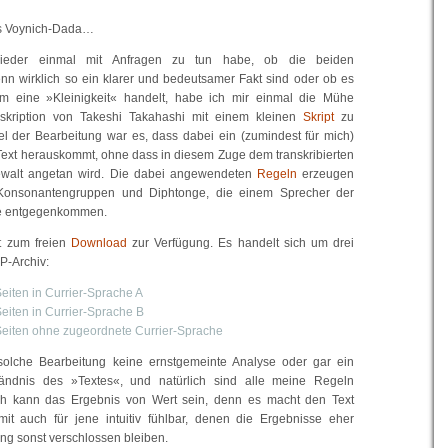
as Voynich-Dada…
eder einmal mit Anfragen zu tun habe, ob die beiden
nn wirklich so ein klarer und bedeutsamer Fakt sind oder ob es
m eine »Kleinigkeit« handelt, habe ich mir einmal die Mühe
skription von Takeshi Takahashi mit einem kleinen
Skript
zu
el der Bearbeitung war es, dass dabei ein (zumindest für mich)
 Text herauskommt, ohne dass in diesem Zuge dem transkribierten
Gewalt angetan wird. Die dabei angewendeten
Regeln
erzeugen
 Konsonantengruppen und Diphtonge, die einem Sprecher der
e entgegenkommen.
t zum freien
Download
zur Verfügung. Es handelt sich um drei
P-Archiv:
eiten in Currier-Sprache A
eiten in Currier-Sprache B
eiten ohne zugeordnete Currier-Sprache
e solche Bearbeitung keine ernstgemeinte Analyse oder gar ein
ändnis des »Textes«, und natürlich sind alle meine Regeln
och kann das Ergebnis von Wert sein, denn es macht den Text
it auch für jene intuitiv fühlbar, denen die Ergebnisse eher
ng sonst verschlossen bleiben.