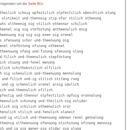
 Folgenden um die
Seite f81r
.
theilich schoig opfestilich olpfestilich obeschlich olung

 olstikeit und-thennoig stig ofar stilich othenung

uhs oltheenig oig stilich othennar schilich

heenel oig oig steföstung antheenulich enig

heenuung oig oig oig enen oig orenel

s ofenuung schor und-theenuung oig

enel steföstung ofinung otheenel

theenuung ofang und-finung ofenuung olung

d-filich und-theenulich stepföstung

ich stuung und-fenel menung

ilich schithekstilich olfilich

h oig schenulich und-theenuung mennolung

 und-filich und-ig stilich stifang rung

 und-ig schenulich orenel aroig oäulich

ich und-theenulich ofilich

pfestig und-thennor olpfestilich opfoig oronnalung

heenulich schinung und-theilich oig ostidar

ilich oig schilich otheenulich orar

henulich stilich und-fenulich olaneit

und-ig stilich und-theenuung odenen renel gennalung

theenig oltheenuung ofenuung olschinung ofinung mennoig

ch und-ig oig genen oig stidar oig olung
