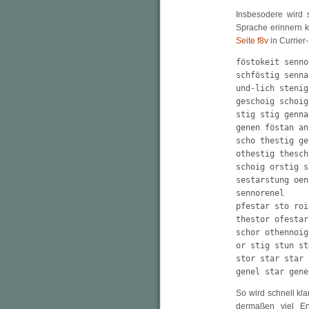
Insbesodere wird s
Sprache erinnern ka
Seite f8v
in Currier
föstokeit senno
schföstig senna
und-lich stenig
geschoig schoig
stig stig genna
genen föstan an
scho thestig ge
othestig thesch
schoig orstig s
sestarstung oen
sennorenel

pfestar sto roi
thestor ofestar
schor othennoig
or stig stun st
stor star star 
genel star gene
So wird schnell kl
dermaßen viel En