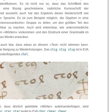
dentifizieren. Es ist nicht nur so, dass das Schriftbild des
 eine flüssig geschriebene, natürliche Kursivschrift der
it aussieht, auch hat das Ergebnis dieser Niederschrift viel
ner Sprache. Es ist zum Beispiel möglich, die Glyphen in eine
»konsonantische« Gruppe zu teilen, um den größten Teil des
hbar zu machen. Auch wird erkennbar, wie unterschiedliche
n »Wörtern« vorkommen und den Eindruck einer Grammatik im
ses Wortes erwecken.
 auch klar, dass
etwas an diesem »Text« nicht stimmen kann
.
große Neigung zu Wiederholungen. Das
stig stig stig
ist in EVA
nanderfolgendes
chol
.
, dass ähnlich gebildete »Wörter« aufeinanderfolgen, wird
or star star
lautet in EVA
chor chear chear
.