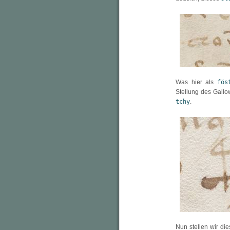
Was hier als
fös
Stellung des Gall
tchy
.
Nun stellen wir di