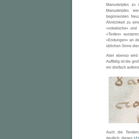
Manuskriptes zu i
Manuskriptes wie
beginnenden Neuze
Ähnlichkeit zu ei
»vokalische« und 
»Textes« aussprec
»Endungen« an de
üblichen Sinne die
Aber ebenso wird
Auffällig ist die 
ein dreifach aufei
Auch die Tendenz
deutlich, dieses
st