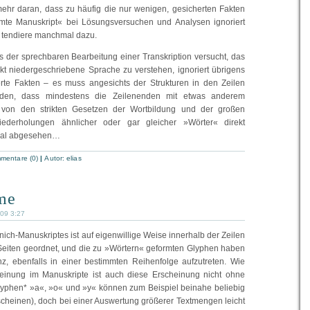
lmehr daran, dass zu häufig die nur wenigen, gesicherten Fakten
te Manuskript« bei Lösungsversuchen und Analysen ignoriert
h tendiere manchmal dazu.
ts der sprechbaren Bearbeitung einer Transkription versucht, das
ekt niedergeschriebene Sprache zu verstehen, ignoriert übrigens
erte Fakten – es muss angesichts der Strukturen in den Zeilen
en, dass mindestens die Zeilenenden mit etwas anderem
, von den strikten Gesetzen der Wortbildung und der großen
iederholungen ähnlicher oder gar gleicher »Wörter« direkt
mal abgesehen…
mentare (0)
|
Autor:
elias
me
009 3:27
ich-Manuskriptes ist auf eigenwillige Weise innerhalb der Zeilen
Seiten geordnet, und die zu »Wörtern« geformten Glyphen haben
z, ebenfalls in einer bestimmten Reihenfolge aufzutreten. Wie
einung im Manuskripte ist auch diese Erscheinung nicht ohne
yphen* »a«, »o« und »y« können zum Beispiel beinahe beliebig
scheinen), doch bei einer Auswertung größerer Textmengen leicht