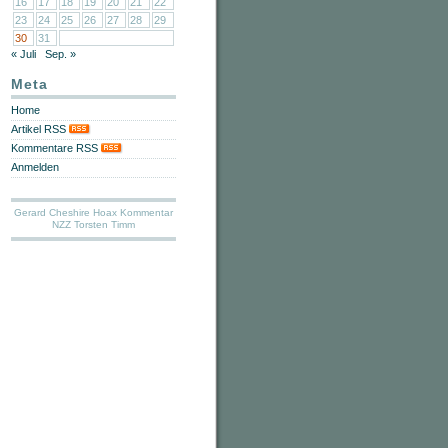
16
17
18
19
20
21
22
23
24
25
26
27
28
29
30
31
« Juli
Sep. »
Meta
Home
Artikel RSS
Kommentare RSS
Anmelden
Gerard Cheshire
Hoax
Kommentar
NZZ
Torsten Timm