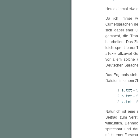
Heute einmal etw
Da ich immer wi
Curriersprachen de
sich dabei eher u
gemacht, die Tran
bearbeiten. Das Zi
leicht sprechbarer
»Text« allzuviel 
vor allem solche
Deutschen Sprach
Das Ergebnis steh
Dateien in einem ZI
a.txt
– S
b.txt
– S
x.txt
– S
Natürlich ist ein
Beitrag zum Verst
willkürlich. Denn
sprechbar und dam
nüchterner Forschu