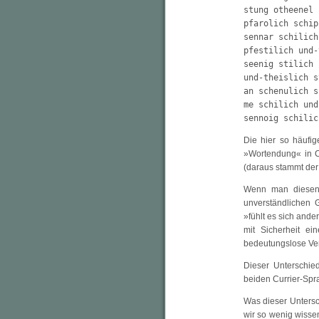
stung otheenel 
pfarolich schip
sennar schilich
pfestilich und-
seenig stilich 
und-theislich s
an schenulich s
me schilich und
sennoig schilic
Die hier so häuf
»Wortendung« in C
(daraus stammt der 
Wenn man diesen »
unverständlichen 
»fühlt es sich and
mit Sicherheit ei
bedeutungslose Ver
Dieser Unterschie
beiden Currier-Spr
Was dieser Unters
wir so wenig wisse