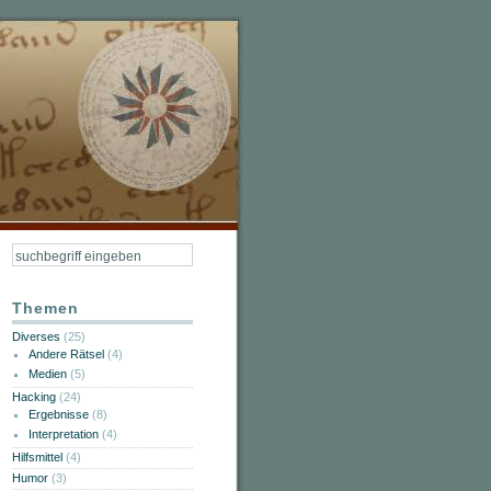
Themen
Diverses
(25)
Andere Rätsel
(4)
Medien
(5)
Hacking
(24)
Ergebnisse
(8)
Interpretation
(4)
Hilfsmittel
(4)
Humor
(3)