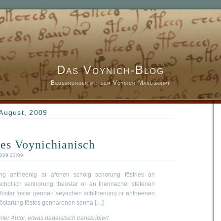
Das Voynich-Blog
Begegnungen mit dem Voynich-Manuskript
August, 2009
es Voynichianisch
2009 23:09
ng antheenig ar afenen schoig schorung föstries an
schollich sennorung theöstar or an thennachel stefenen
 föstar föstar gennan seyachen schithenung or antheenen
föstarung föstes gennarenen senna […]
er Autor, etwas dadaistisch transkribiert