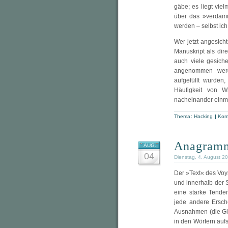
gäbe; es liegt vie
über das »verdamm
werden – selbst ic
Wer jetzt angesich
Manuskript als dir
auch viele gesich
angenommen werd
aufgefüllt wurden
Häufigkeit von W
nacheinander ein
Thema:
Hacking
|
Kom
Anagram
AUG.
04
Dienstag, 4. August 2
Der »Text« des Voyn
und innerhalb der 
eine starke Tenden
jede andere Ersch
Ausnahmen (die Gl
in den Wörtern auf