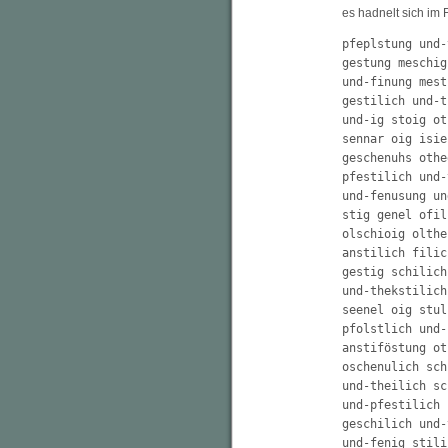
es hadnelt sich im
pfeplstung und-
gestung meschig
und-finung mest
gestilich und-t
und-ig stoig ot
sennar oig isie
geschenuhs othe
pfestilich und-
und-fenusung un
stig genel ofil
olschioig olthe
anstilich filic
gestig schilich
und-thekstilich
seenel oig stul
pfolstlich und-
anstiföstung ot
oschenulich sch
und-theilich sc
und-pfestilich 
geschilich und-
und-fenig stili