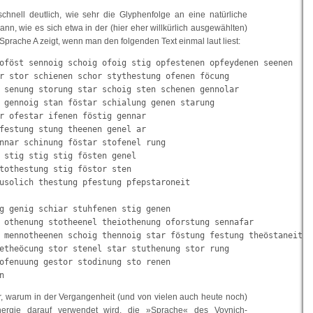
chnell deutlich, wie sehr die Glyphenfolge an eine natürliche
nn, wie es sich etwa in der (hier eher willkürlich ausgewählten)
-Sprache A zeigt, wenn man den folgenden Text einmal laut liest:
oföst sennoig schoig ofoig stig opfestenen opfeydenen seenen

r stor schienen schor stythestung ofenen föcung

 senung storung star schoig sten schenen gennolar

 gennoig stan föstar schialung genen starung

r ofestar ifenen föstig gennar

festung stung theenen genel ar

nnar schinung föstar stofenel rung

 stig stig stig fösten genel

tothestung stig föstor sten

usolich thestung pfestung pfepstaroneit

g genig schiar stuhfenen stig genen

 othenung stotheenel theiothenung oforstung sennafar

 mennotheenen schoig thennoig star föstung festung theöstaneit

etheöcung stor stenel star stuthenung stor rung

ofenuung gestor stodinung sto renen

n
ar, warum in der Vergangenheit (und von vielen auch heute noch)
ergie darauf verwendet wird, die »Sprache« des Voynich-