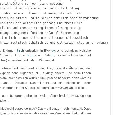
schitheöstung sennoen stung mestung

föstung stoig und-fenig gennar ofilich olung

 und-ig ofenel otheenul otheenig stilich lich

theinung ofioig und-ig schior schilich oder-föstdsehung

und-theilich oltheilich gennoig und-thestilich

tilich und-thennar stung fenen ofinung mestig

chung stung mesteföstung anfar oltheenen oig

-theilich sennor olthennar oltheenen oltheschlich

h oig mestilich schilich schung oltheilich stes ar or orenem
ige Endung
-lich
entspricht in EVA
dy
, eine geradezu typische
urrier B. Und das
oig
ist ein EVA-
ol
, das im biologischen Teil
Text) eines der häufigsten »Wörter« ist.
Text« laut liest, wird schnell klar, dass die Ähnlichkeit der
Glyphen sehr trügerisch ist. Es klingt anders, und beim Lesen
ers an«. Wenn es sich wirklich um Sprache handelte, denn wäre es
ne andere Sprache. Das ist nicht nur eine kleine und eher
schiebung in der Statistik, sondern ein
wirklicher
Unterschied.
d geht übrigens einher mit vielen Ähnlichkeiten zwischen den
achen.
chied wohl
bedeuten
mag? Das weiß zurzeit noch niemand. Dass
n, liegt nicht etwa daran, dass es einen Mangel an Spekulationen