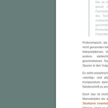
Der an de
glaubt,
Fachzeits
des Text
entstand
geschrie
Element
Frühmitte
Protoromaisch, als
nicht genannten lo
Interpretationen.
andere, viellei
geschriebenen Te
Spuren in den Vulg
Es wirkt unwahrsche
»würdig« und all
Kompendium darin 
Niederschrift zu ers
Doch das ist nich
Manuskriptes als e
Strukturen innerha