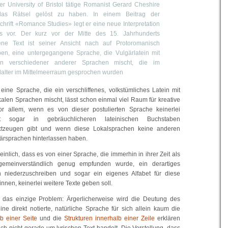
r University of Bristol tätige Romanist Gerard Cheshire
 das Rätsel gelöst zu haben. In einem Beitrag der
chrift «Romance Studies» legt er eine neue Interpretation
s vor. Der kurz vor der Mitte des 15. Jahrhunderts
ene Text ist seiner Ansicht nach auf Protoromanisch
ben, eine untergegangene Sprache, die Vulgärlatein mit
en verschiedener anderer Sprachen mischt, die im
lalter im Mittelmeerraum gesprochen wurden
 eine Sprache, die ein verschliffenes, volkstümliches Latein mit
kalen Sprachen mischt, lässt schon einmal viel Raum für kreative
 Vor allem, wenn es von dieser postulierten Sprache keinerlei
cht sogar in gebräuchlicheren lateinischen Buchstaben
xtzeugen gibt und wenn diese Lokalsprachen keine anderen
ärsprachen hinterlassen haben.
inlich, dass es von einer Sprache, die immerhin in ihrer Zeit als
gemeinverständlich genug empfunden wurde, ein derartiges
niederzuschreiben und sogar ein eigenes Alfabet für diese
innen, keinerlei weitere Texte geben soll.
t das einzige Problem: Ärgerlicherweise wird die Deutung des
ine direkt notierte, natürliche Sprache für sich allein kaum die
lb einer Seite
und die
Strukturen innerhalb einer Zeile
erklären