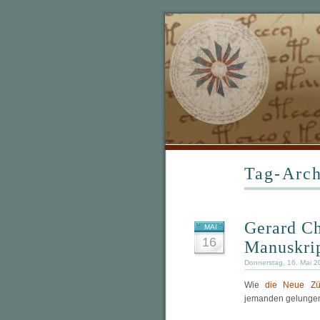
Tag-Arch
Gerard Ch
MAI
16
Manuskri
Donnerstag, 16. Mai 2
Wie
die Neue Zür
jemanden gelungen