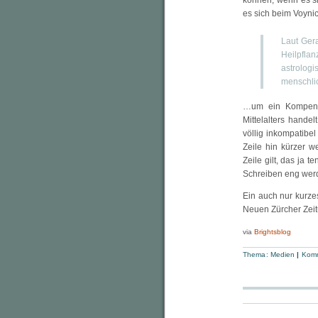
können, wenn es si
es sich beim Voyn
Laut Gera
Heilpfl
astrolo
menschlic
…um ein Kompendi
Mittelalters handel
völlig inkompatibe
Zeile hin kürzer w
Zeile gilt, das ja 
Schreiben eng wer
Ein auch nur kurze
Neuen Zürcher Zeitu
via
Brightsblog
Thema:
Medien
|
Komm