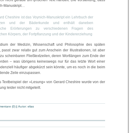
ch nicht gerade um lyrischen Text handelt. Die Vorstellung, dass
ich-Manuskript…
rd Cheshire ist das Voynich-Manuskript ein Lehrbuch der
anzen und der Bäderkunde und enthält daneben
gische Erörterungen zu verschiedenen Fragen des
hen Körpers, der Fortpflanzung und der Kindererziehung
um der Medizin, Wissenschaft und Philosophie des späten
t, passt zwar relativ gut zum Anschein der Illustrationen, ist aber
l zu scheinbaren Fließtextzeilen, deren Wortlängen zum Ende der
erden – was übrigens keineswegs nur für das letzte Wort einer
tendenziell häufiger abgekürzt sein könnte, um es noch in die beim
dende Zeile einzupassen.
s Textbeispiel der »Lesung« von Gerard Cheshire wurde von der
ng leider nicht mitgeteilt.
entare (0)
|
Autor:
elias