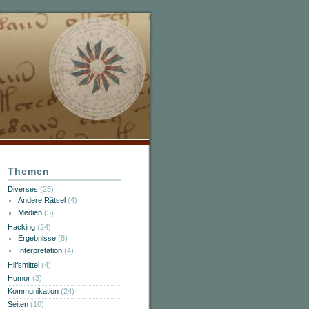
Themen
Diverses
(25)
Andere Rätsel
(4)
Medien
(5)
Hacking
(24)
Ergebnisse
(8)
Interpretation
(4)
Hilfsmittel
(4)
Humor
(3)
Kommunikation
(24)
Seiten
(10)