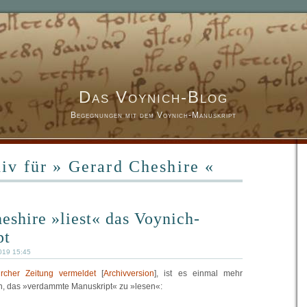
Das Voynich-Blog
Begegnungen mit dem Voynich-Manuskript
iv für » Gerard Cheshire «
eshire »liest« das Voynich-
pt
019 15:45
cher Zeitung vermeldet
[
Archivversion
], ist es einmal mehr
, das »verdammte Manuskript« zu »lesen«: