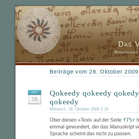
Das 
Begegnungen 
Beiträge vom 28. Oktober 2009
Qokeedy qokeedy qokedy
OKT.
28
qokeedy
Mittwoch, 28. Oktober 2009 2:18
f75r
Über diesen »Text« auf der Seite
h
einmal gewundert, der das Manuskript ve
Sprache scheint
das
nicht zu passen.