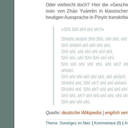
Oder vielleicht doch? Hier die »Gesch
isst« von Zhào Yuánrèn in klassische
heutigen Aussprache in Pinyin transkribie
»Shï Shì shí shï sh?«
Shíshì shïshì Shï Shì, shì shï, shì 
Shì shíshí shì shì shì shï.
Shí shí, shì shí shï shì shì.
Shì shí, shì Shï Shì shì shì.
Shì shì shì shí shï, shì sh? sh
shìshì.
Shì shí shì shí shï shï, shì shíshì.
Shíshì shï, Shì sh? shì shì shíshì.
Shíshì shì, Shì sh? shì shí shì shí
Shí shí, sh? shí shì shí shï, shí shí
Shì shì shì shì.
Quelle:
deutsche Wikipedia
|
english ver
Thema:
Sonstiges im Netz
|
Kommentare (0)
|
A