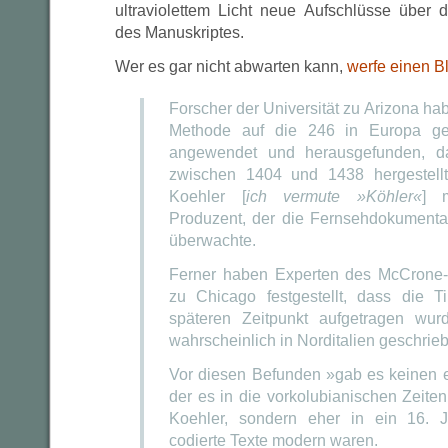
ultraviolettem Licht neue Aufschlüsse über 
des Manuskriptes.
Wer es gar nicht abwarten kann,
werfe einen Bl
Forscher der Universität zu Arizona h
Methode auf die 246 in Europa ge
angewendet und herausgefunden, d
zwischen 1404 und 1438 hergestellt
Koehler [
ich vermute »Köhler«
] m
Produzent, der die Fernsehdokumenta
überwachte.
Ferner haben Experten des McCrone-F
zu Chicago festgestellt, dass die T
späteren Zeitpunkt aufgetragen wur
wahrscheinlich in Norditalien geschrie
Vor diesen Befunden »gab es keinen e
der es in die vorkolubianischen Zeiten 
Koehler, sondern eher in ein 16. J
codierte Texte modern waren.