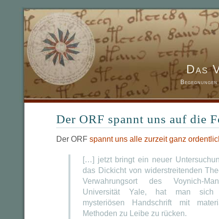
Das 
Begegnungen 
Der ORF spannt uns auf die 
Der ORF
spannt uns alle zurzeit ganz ordentlic
[…] jetzt bringt ein neuer Untersuchu
das Dickicht von widerstreitenden Th
Verwahrungsort des Voynich-Man
Universität Yale, hat man sich 
mysteriösen Handschrift mit materia
Methoden zu Leibe zu rücken.