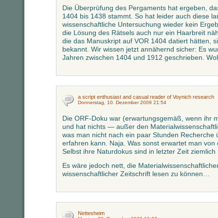
Die Überprüfung des Pergaments hat ergeben, das
1404 bis 1438 stammt. So hat leider auch diese la
wissenschaftliche Untersuchung wieder kein Ergeb
die Lösung des Rätsels auch nur ein Haarbreit näh
die das Manuskript auf VOR 1404 datiert hätten, sin
bekannt. Wir wissen jetzt annähernd sicher: Es w
Jahren zwischen 1404 und 1912 geschrieben. Wo
a script enthusiast and casual reader of Voynich research
Donnerstag, 10. Dezember 2009 21:54
Die ORF-Doku war (erwartungsgemäß, wenn ihr mi
und hat nichts — außer den Materialwissenschaftl
was man nicht nach ein paar Stunden Recherche 
erfahren kann. Naja. Was sonst erwartet man vo
Selbst ihre Naturdokus sind in letzter Zeit ziemlich
Es wäre jedoch nett, die Materialwissenschaftliche
wissenschaftlicher Zeitschrift lesen zu können…
Nettesheim