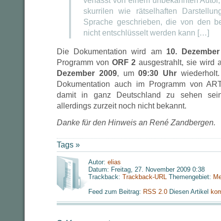
verfasst von einem unbekannten Autor, i
skurrilen wie rätselhaften Darstellu
Sprache geschrieben, die von den b
nicht entschlüsselt werden kann […]
Die Dokumentation wird am
10. Dezember
Programm von
ORF 2
ausgestrahlt, sie wird
Dezember 2009
, um
09:30 Uhr
wiederholt.
Dokumentation auch im Programm von AR
damit in ganz Deutschland zu sehen sein
allerdings zurzeit noch nicht bekannt.
Danke für den Hinweis an René Zandbergen.
Tags »
Autor:
elias
Datum: Freitag, 27. November 2009 0:38
Trackback:
Trackback-URL
Themengebiet:
Me
Feed zum Beitrag:
RSS 2.0
Diesen Artikel
kom