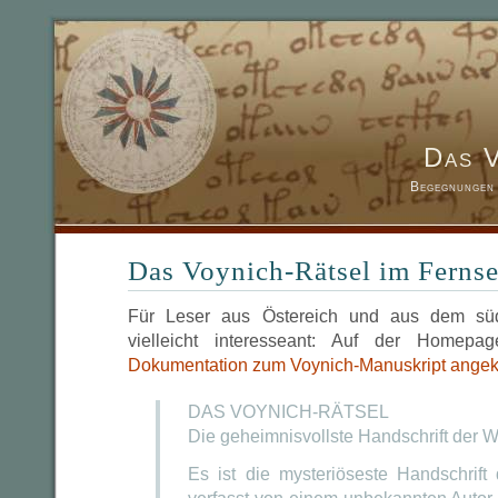
Das 
Begegnungen 
Das Voynich-Rätsel im Ferns
Für Leser aus Östereich und aus dem sü
vielleicht interesseant: Auf der Hom
Dokumentation zum Voynich-Manuskript angek
DAS VOYNICH-RÄTSEL
Die geheimnisvollste Handschrift der W
Es ist die mysteriöseste Handschrift