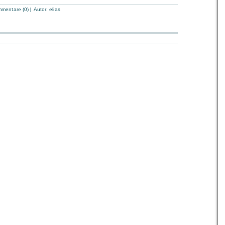
mentare (0)
|
Autor:
elias