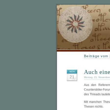
Beiträge vom
Auch ein
NOV.
21
Montag, 21. November
Aus den Referern
Counterstrike-For
des Threads lautet
Mit manchen These
Thesen nichts.