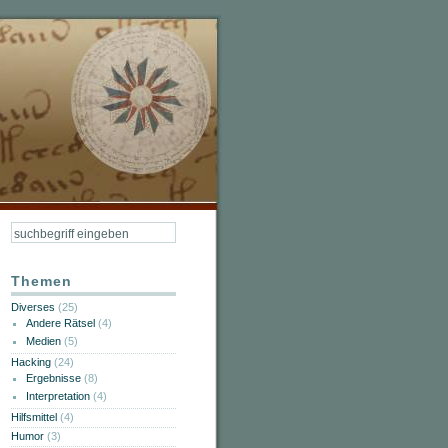
Themen
Diverses
(25)
Andere Rätsel
(4)
Medien
(5)
Hacking
(24)
Ergebnisse
(8)
Interpretation
(4)
Hilfsmittel
(4)
Humor
(3)