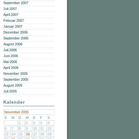
September 2007
Juli 2007
April 2007
Februar 2007
Januar 2007
Dezember 2006
September 2006
August 2006
Juli 2006
Juni 2006
Mai 2006
April 2006
November 2005
September 2005
August 2005
Juli 2005
Kalender
November 2005
S
M
D
M
D
F
S
1
2
3
4
5
6
7
8
9
10
11
12
13
14
15
16
17
18
19