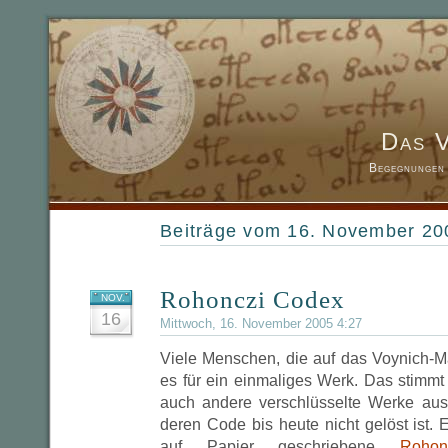
Das 
Begegnungen 
Beiträge vom 16. November 20
Rohonczi Codex
NOV.
16
Mittwoch, 16. November 2005 4:27
Viele Menschen, die auf das Voynich-Ma
es für ein einmaliges Werk. Das stimmt 
auch andere verschlüsselte Werke aus 
deren Code bis heute nicht gelöst ist. E
auf Papier geschriebene
Roho