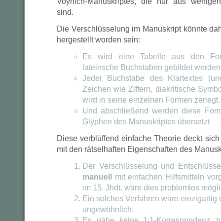
Voynich-Manuskriptes, die nur aus wenige
sind.
Die Verschlüsselung im Manuskript könnte dah
hergestellt worden sein:
Es wird eine Tabelle aus den Form
lateinsche Buchstaben gebildet werde
Jeder Buchstabe des Klartextes (und
Zeichen wie Ziffern, diakritische Sym
wird in seine einzelnen Formen zerlegt.
Und abschließend werden diese Form
Glyphen des Manuskriptes übersetzt
Diese verblüffend einfache Theorie deckt sic
mit den rätselhaften Eigenschaften des Manusk
Der Verschlüsselung und Entschlüss
manuell
mit einfachen Hilfsmitteln v
im 15. Jhdt. wäre dies problemlos mög
Ein solches Verfahren wäre einzigartig
ungewöhnlich.
Es gäbe keine 1:1-Korrespondenz z