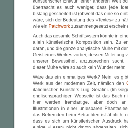
künstlerischer Entwurf einer anderen Welt o
überrascht es auch weniger, dass jede Iden
bislang gescheitert ist (obwohl das eine so ei
wäre, sich der Bedeutung des »Textes« zu näh
wie ein
Patchwork
zusammengesetzt erschein
Auch das gesamte Schriftsystem könnte in ein
allein künstlerische Komposition sein. Zu en
daran, und die ganze analytische Mühe mit de
Geist eines Werkes vorbei, dessen Mitteilung
unserer Bewusstheit anzusprechen sucht. 
dieser Mühe wäre so auch kein Wunder mehr.
Wäre das ein einmaliges Werk? Nein, es gibt
Werk aus der modernen Zeit, nämlich den
italienischen Künstlers Luigi Serafini. (Im Ge
englischsprachigen Webseite ist das Buch nic
hier werden fremdartige, aber doch an 
Illustrationen in einer unlesbaren Phantasie
das Befremden beim Betrachten ist ähnlich, nur
dass es sich um künstlerischen Ausdruck ha
einige »Leser« nicht davon abgehalten, sic