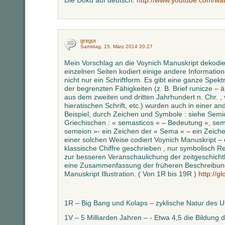
Die Doku auf deutsch:
http://www.youtube.com/
gregor
Samstag, 15. März 2014 20:27
Mein Vorschlag an die Voynich Manuskript dekodier
einzelnen Seiten kodiert einige andere Information
nicht nur ein Schriftform. Es gibt eine ganze Spek
der begrenzten Fähigkeiten (z. B. Brief runicze – 
aus dem zweiten und dritten Jahrhundert n. Chr. ,
hieratischen Schrift, etc.) wurden auch in einer a
Beispiel, durch Zeichen und Symbole : siehe Semi
Griechischen : « semasticos « – Bedeutung «, se
semeion »- ein Zeichen der « Sema « – ein Zeichen
einer solchen Weise codiert Voynich Manuskript – e
klassische Chiffre geschrieben , nur symbolisch 
zur besseren Veranschaulichung der zeitgeschicht
eine Zusammenfassung der früheren Beschreibun
Manuskript Illustration. ( Von 1R bis 19R )
http://gl
1R – Big Bang und Kolaps – zyklische Natur des 
1V – 5 Milliarden Jahren – - Etwa 4,5 die Bildung d