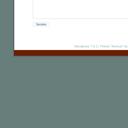
Wordpress 7.0.2
|
Theme "Avenue"
by