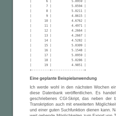
|        6 |           5.0959 |

|        7 |           5.0594 |

|        8 |           5.0211 |

|        9 |           4.8615 |

|       10 |           4.6762 |

|       11 |           4.4971 |

|       12 |           4.2664 |

|       13 |           4.2667 |

|       14 |           4.5282 |

|       15 |           5.0309 |

|       16 |           5.1548 |

|       17 |           5.0959 |

|       18 |           5.0286 |

|       19 |           4.9851 |

+----------+------------------+
Eine geplante Beispielanwendung
Ich werde wohl in den nächsten Wochen ei
diese Datenbank veröffentlichen. Es hande
geschriebenes CGI-Skript, das neben der 
Transkription auch mit erweiterten Möglichke
und einer guten Suchfunktion dienen kann. Na
weit gehende Möglichkeiten zum Export von Tr