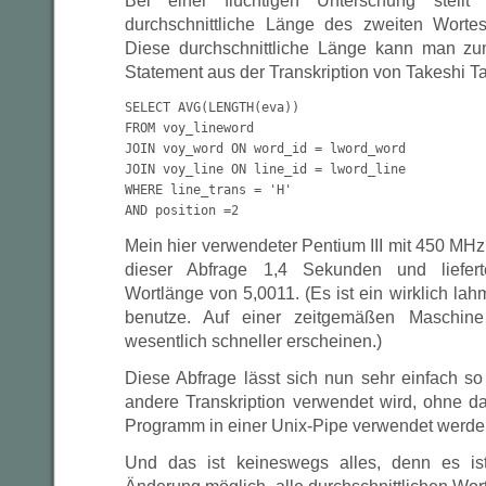
Bei einer flüchtigen Unterschung stellt
durchschnittliche Länge des zweiten Wortes e
Diese durchschnittliche Länge kann man zu
Statement aus der Transkription von Takeshi Ta
SELECT AVG(LENGTH(eva))

FROM voy_lineword

JOIN voy_word ON word_id = lword_word

JOIN voy_line ON line_id = lword_line

WHERE line_trans = 'H'

AND position =2
Mein hier verwendeter Pentium III mit 450 MHz
dieser Abfrage 1,4 Sekunden und lieferte
Wortlänge von 5,0011. (Es ist ein wirklich lah
benutze. Auf einer zeitgemäßen Maschine
wesentlich schneller erscheinen.)
Diese Abfrage lässt sich nun sehr einfach so
andere Transkription verwendet wird, ohne d
Programm in einer Unix-Pipe verwendet werde
Und das ist keineswegs alles, denn es is