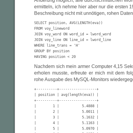
Änderung möglich, alle durchschnittlichen Wort
ermitteln, ich nehme hier aber nur die ersten 
Beschreibung nicht mit unnötigen, rohen Daten 
SELECT position, AVG(LENGTH(eva))

FROM voy_lineword

JOIN voy_word ON word_id = lword_word

JOIN voy_line ON line_id = lword_line

WHERE line_trans = 'H'

GROUP BY position

HAVING position < 20
Nachdem sich mein armer Computer 4,15 Sek
erholen musste, erfreute er mich mit dem fol
rohe Ausgabe des MySQL-Monitors wiedergeg
+----------+------------------+

| position | avg(length(eva)) |

+----------+------------------+

|        1 |           5.4888 |

|        2 |           5.0011 |

|        3 |           5.1632 |

|        4 |           5.1163 |

|        5 |           5.0970 |
