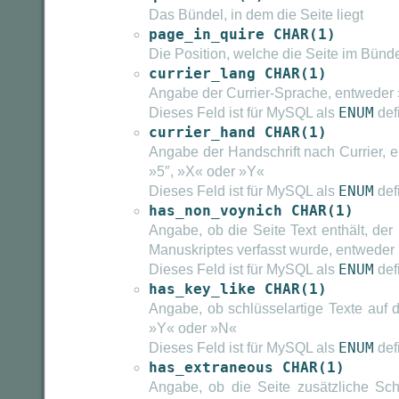
Das Bündel, in dem die Seite liegt
page_in_quire CHAR(1)
Die Position, welche die Seite im Bünd
currier_lang CHAR(1)
Angabe der Currier-Sprache, entweder
Dieses Feld ist für MySQL als
ENUM
defi
currier_hand CHAR(1)
Angabe der Handschrift nach Currier, en
»5″, »X« oder »Y«
Dieses Feld ist für MySQL als
ENUM
defi
has_non_voynich CHAR(1)
Angabe, ob die Seite Text enthält, der 
Manuskriptes verfasst wurde, entweder
Dieses Feld ist für MySQL als
ENUM
defi
has_key_like CHAR(1)
Angabe, ob schlüsselartige Texte auf 
»Y« oder »N«
Dieses Feld ist für MySQL als
ENUM
defi
has_extraneous CHAR(1)
Angabe, ob die Seite zusätzliche Schr