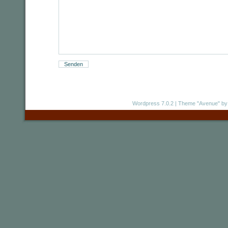
Wordpress 7.0.2
|
Theme "Avenue"
by