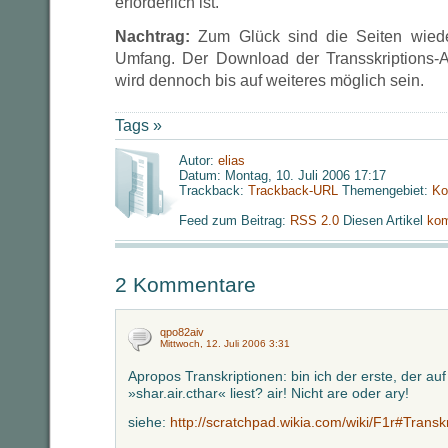
erforderlich ist.
Nachtrag:
Zum Glück sind die Seiten wiede
Umfang. Der Download der Transskriptions-A
wird dennoch bis auf weiteres möglich sein.
Tags »
Autor:
elias
Datum: Montag, 10. Juli 2006 17:17
Trackback:
Trackback-URL
Themengebiet:
Ko
Feed zum Beitrag:
RSS 2.0
Diesen Artikel
kom
2 Kommentare
qpo82aiv
Mittwoch, 12. Juli 2006 3:31
Apropos Transkriptionen: bin ich der erste, der auf 
»shar.air.cthar« liest? air! Nicht are oder ary!
siehe:
http://scratchpad.wikia.com/wiki/F1r#Transkr