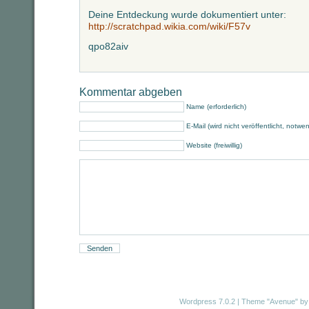
Deine Entdeckung wurde dokumentiert unter:
http://scratchpad.wikia.com/wiki/F57v
qpo82aiv
Kommentar abgeben
Name (erforderlich)
E-Mail (wird nicht veröffentlicht, notwe
Website (freiwillig)
Wordpress 7.0.2
|
Theme "Avenue"
by