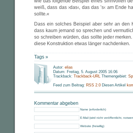
wie das folgende Beispiel eines sinnvollen de
weiß, dass das ›das‹, das das ’s‹ am Ende hat
sollte.«
Dass ein solches Beispiel aber sehr an den 
dass kaum jemand so sprechen und vermutli
so schreiben würden, das sollte jeder merken. 
diese Konstruktion etwas länger nachdenken.
Tags »
Autor:
elias
Datum: Freitag, 5. August 2005 16:06
Trackback:
Trackback-URL
Themengebiet:
Sp
Feed zum Beitrag:
RSS 2.0
Diesen Artikel
kom
Kommentar abgeben
Name (erforderlich)
E-Mail (wird nicht veröffentlicht, notwe
Website (freiwillig)