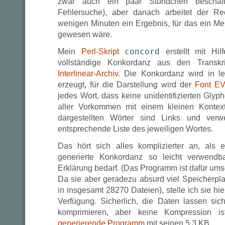
zwar auch ein paar Stündchen beschäft
Fehlersuche), aber danach arbeitet der Rec
wenigen Minuten ein Ergebnis, für das ein Me
gewesen wäre.
Mein
Perl-Skript
concord
erstellt mit Hi
vollständige Konkordanz aus den Transkr
Interlinear-Archiv
. Die Konkordanz wird in l
erzeugt, für die Darstellung wird der
Font E
jedes Wort, dass keine unidentifizierten Glyph
aller Vorkommen mit einem kleinen Kontext 
dargestellten Wörter sind Links und ver
entsprechende Liste des jeweiligen Wortes.
Das hört sich alles komplizierter an, als es
generierte Konkordanz so leicht verwendb
Erklärung bedarf. (Das Programm ist dafür ums
Da sie aber geradezu absurd viel Speicherpla
in insgesamt 28270 Dateien), stelle ich sie hi
Verfügung. Sicherlich, die Daten lassen sic
komprimieren, aber keine Kompression i
generierende Programm
mit seinen 5,3
KB
.